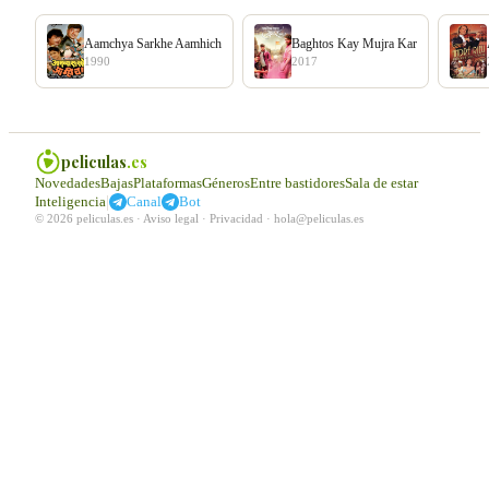
Aamchya Sarkhe Aamhich
Baghtos Kay Mujra Kar
1990
2017
peliculas
.es
Novedades
Bajas
Plataformas
Géneros
Entre bastidores
Sala de estar
|
Inteligencia
Canal
Bot
© 2026 peliculas.es ·
Aviso legal
·
Privacidad
·
hola@peliculas.es