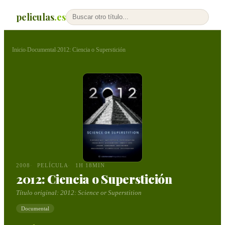
peliculas
.es
Inicio
Documental
2012: Ciencia o Superstición
›
›
2008
PELÍCULA
1H 18MIN
2012: Ciencia o Superstición
Título original:
2012: Science or Superstition
Documental