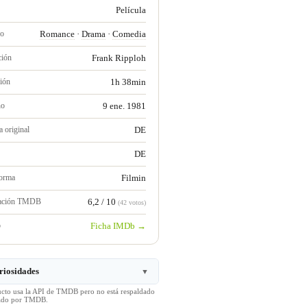
Película
ro
Romance
·
Drama
·
Comedia
ción
Frank Ripploh
ión
1h 38min
no
9 ene. 1981
 original
DE
DE
forma
Filmin
ración TMDB
6,2 / 10
(42 votos)
b
Ficha IMDb →
riosidades
▼
ucto usa la API de TMDB pero no está respaldado
icado por TMDB.