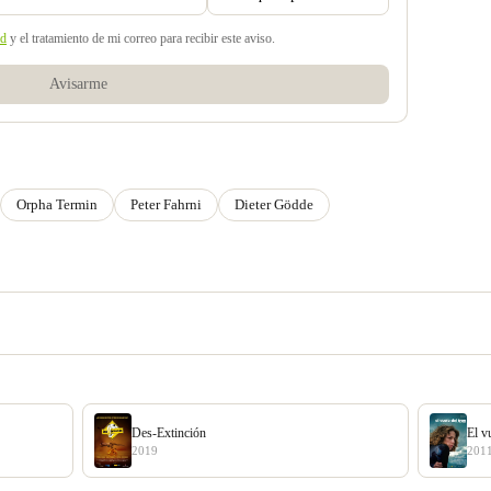
ad
y el tratamiento de mi correo para recibir este aviso.
Avisarme
Orpha Termin
Peter Fahrni
Dieter Gödde
Des-Extinción
El v
2019
201