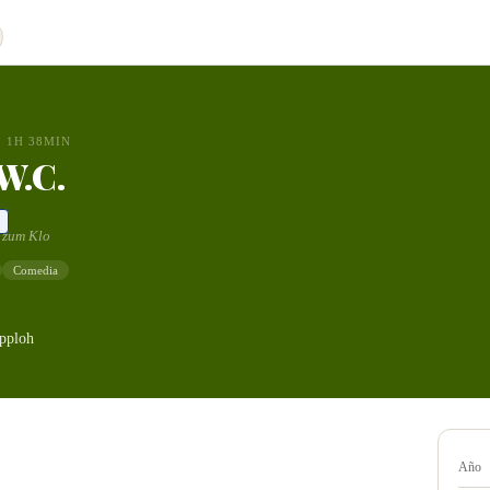
1H 38MIN
 W.C.
 zum Klo
Comedia
pploh
Año