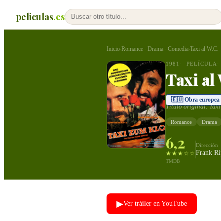
peliculas
.es
Inicio
Romance
Drama
Comedia
Taxi al W.C.
›
·
·
›
1981
PELÍCULA
Taxi al
🇪🇺 Obra europea
Título original:
Taxi
Romance
Drama
6,2
Dirección
Frank Ri
★★★☆☆
TMDB
▶
Ver tráiler en YouTube