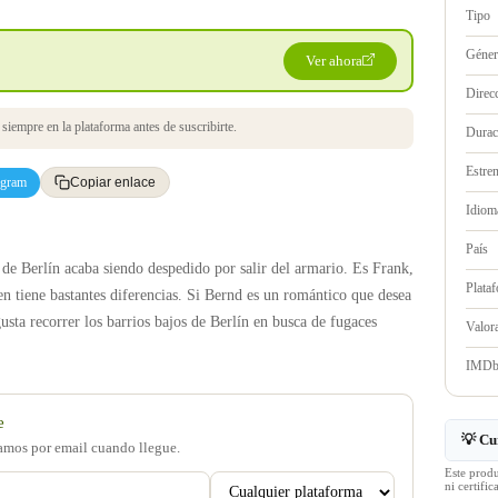
Tipo
Géne
Ver ahora
Direc
iempre en la plataforma antes de suscribirte.
Durac
Estre
egram
Copiar enlace
Idioma
País
de Berlín acaba siendo despedido por salir del armario. Es Frank,
Plata
en tiene bastantes diferencias. Si Bernd es un romántico que desea
gusta recorrer los barrios bajos de Berlín en busca de fugaces
Valo
IMD
e
💡 Cu
samos por email cuando llegue.
Este prod
ni certif