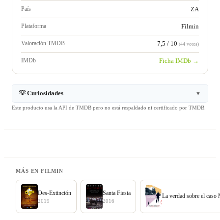
País
ZA
Plataforma
Filmin
Valoración TMDB
7,5 / 10
(44 votos)
IMDb
Ficha IMDb →
💡 Curiosidades
▼
Este producto usa la API de TMDB pero no está respaldado ni certificado por TMDB.
MÁS EN FILMIN
Des-Extinción
Santa Fiesta
La verdad sobre el caso
2019
2016