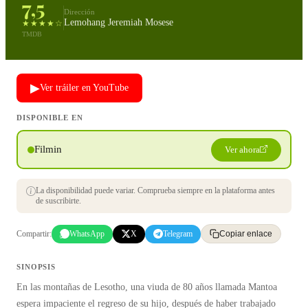
7,5
Dirección
Lemohang Jeremiah Mosese
★★★★☆
TMDB
▶
Ver tráiler en YouTube
DISPONIBLE EN
Filmin
Ver ahora
La disponibilidad puede variar. Comprueba siempre en la plataforma antes
de suscribirte.
Compartir:
WhatsApp
X
Telegram
Copiar enlace
SINOPSIS
En las montañas de Lesotho, una viuda de 80 años llamada Mantoa
espera impaciente el regreso de su hijo, después de haber trabajado