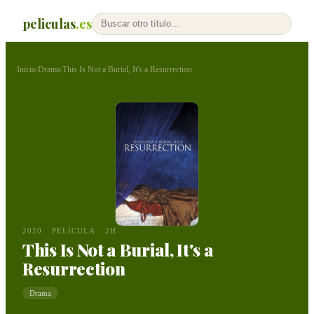
peliculas
.es
Inicio
Drama
This Is Not a Burial, It's a Resurrection
›
›
2020
PELÍCULA
2H
This Is Not a Burial, It's a
Resurrection
Drama