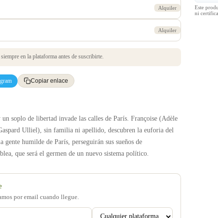
Este prod
Alquiler
ni certif
Alquiler
iempre en la plataforma antes de suscribirte.
egram
Copiar enlace
 un soplo de libertad invade las calles de París. Françoise (Adèle
aspard Ulliel), sin familia ni apellido, descubren la euforia del
a gente humilde de París, perseguirán sus sueños de
lea, que será el germen de un nuevo sistema político.
e
samos por email cuando llegue.