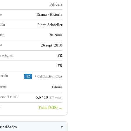
Película
ro
Drama
·
Historia
ción
Pierre Schoeller
ión
2h 2min
no
26 sept. 2018
 original
FR
FR
cación
12
* Calificación ICAA
forma
Filmin
ración TMDB
5,6 / 10
(177 votos)
b
Ficha IMDb →
riosidades
▼