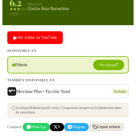
6,2
Dirección
Emilio Ruiz Barrachina
★★★☆☆
TMDB
▶
Ver tráiler en YouTube
DISPONIBLE EN
Filmin
Ver ahora
TAMBIÉN DISPONIBLE EN
Movistar Plus+ Ficción Total
Incluido
La disponibilidad puede variar. Comprueba siempre en la plataforma antes
de suscribirte.
Compartir:
WhatsApp
X
Telegram
Copiar enlace