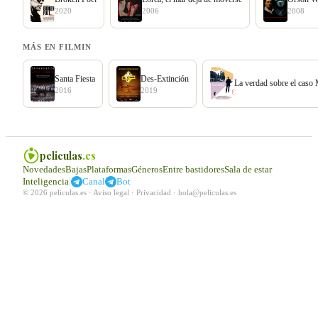
2020
2006
2008
MÁS EN FILMIN
Santa Fiesta
Des-Extinción
La verdad sobre el caso
2016
2019
peliculas
.es
Novedades
Bajas
Plataformas
Géneros
Entre bastidores
Sala de estar
|
Inteligencia
Canal
Bot
© 2026 peliculas.es ·
Aviso legal
·
Privacidad
·
hola@peliculas.es