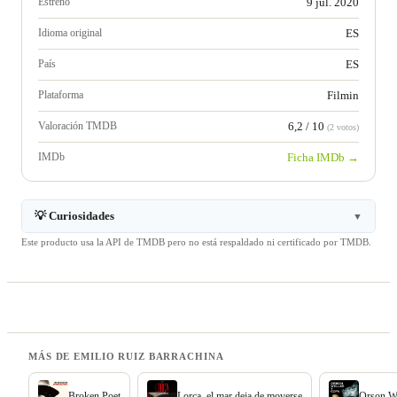
Estreno
9 jul. 2020
Idioma original
ES
País
ES
Plataforma
Filmin
Valoración TMDB
6,2 / 10
(2 votos)
IMDb
Ficha IMDb →
💡 Curiosidades
▼
Este producto usa la API de TMDB pero no está respaldado ni certificado por TMDB.
MÁS DE EMILIO RUIZ BARRACHINA
Broken Poet
Lorca, el mar deja de moverse
Orson We