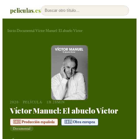
peliculas
.es
Inicio
Documental
Víctor Manuel: El abuelo Víctor
›
›
2020
PELÍCULA
1H 28MIN
Víctor Manuel: El abuelo Víctor
🇪🇸 Producción española
🇪🇺 Obra europea
Documental