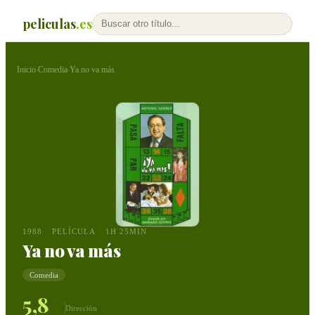
peliculas
.es
Inicio
Comedia
Ya no va más
›
›
1988
PELÍCULA
1H 25MIN
Ya no va más
Comedia
5,8
Dirección