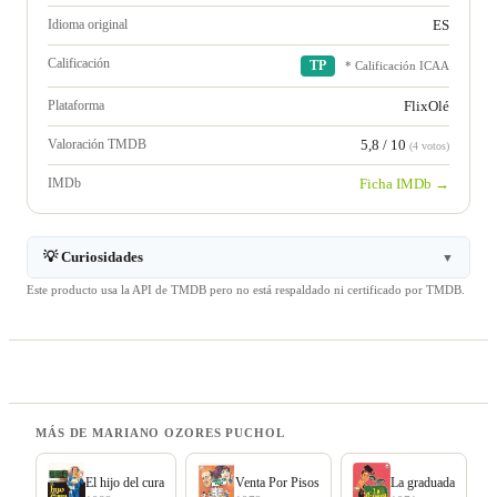
Idioma original
ES
Calificación
TP
* Calificación ICAA
Plataforma
FlixOlé
Valoración TMDB
5,8 / 10
(4 votos)
IMDb
Ficha IMDb →
💡 Curiosidades
▼
Este producto usa la API de TMDB pero no está respaldado ni certificado por TMDB.
MÁS DE MARIANO OZORES PUCHOL
El hijo del cura
Venta Por Pisos
La graduada