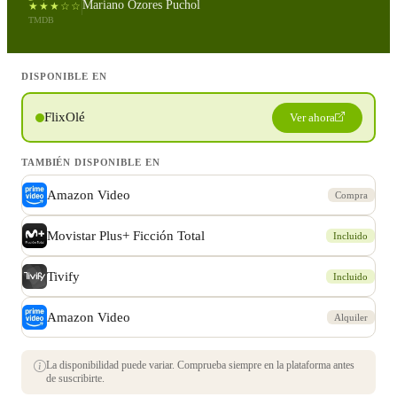
Mariano Ozores Puchol
★★★☆☆
TMDB
DISPONIBLE EN
FlixOlé
Ver ahora
TAMBIÉN DISPONIBLE EN
Amazon Video
Compra
Movistar Plus+ Ficción Total
Incluido
Tivify
Incluido
Amazon Video
Alquiler
La disponibilidad puede variar. Comprueba siempre en la plataforma antes
de suscribirte.