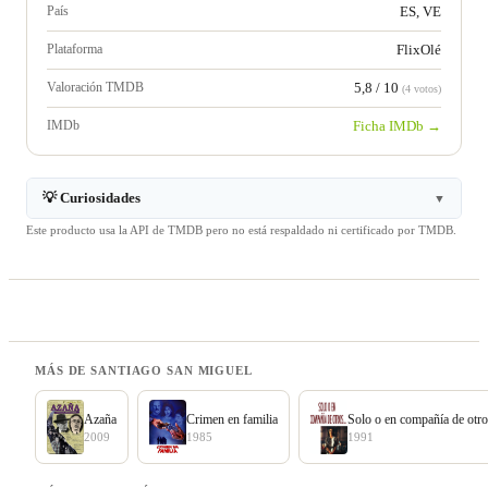
País
ES, VE
Plataforma
FlixOlé
Valoración TMDB
5,8 / 10
(4 votos)
IMDb
Ficha IMDb →
💡 Curiosidades
▼
Este producto usa la API de TMDB pero no está respaldado ni certificado por TMDB.
MÁS DE SANTIAGO SAN MIGUEL
Azaña
Crimen en familia
Solo o en compañía de otr
2009
1985
1991