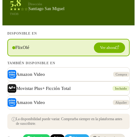
5,8
Dirección
Santiago San Miguel
★★★☆☆
TMDB
DISPONIBLE EN
FlixOlé
Ver ahora
TAMBIÉN DISPONIBLE EN
Amazon Video
Compra
Movistar Plus+ Ficción Total
Incluido
Amazon Video
Alquiler
La disponibilidad puede variar. Comprueba siempre en la plataforma antes
de suscribirte.