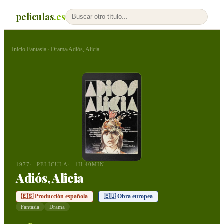
peliculas
.es
Inicio
Fantasía
Drama
Adiós, Alicia
›
·
›
1977
PELÍCULA
1H 40MIN
Adiós, Alicia
🇪🇸 Producción española
🇪🇺 Obra europea
Fantasía
Drama