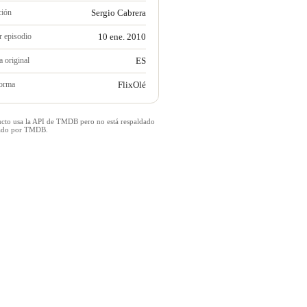
ción
Sergio Cabrera
r episodio
10 ene. 2010
 original
ES
forma
FlixOlé
ucto usa la API de TMDB pero no está respaldado
icado por TMDB.