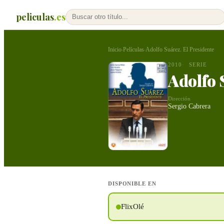
peliculas
.es
Inicio
Películas
Adolfo Suárez. El Presidente
›
›
2010
SERIE
Adolfo 
Dirección
Sergio Cabrera
DISPONIBLE EN
FlixOlé