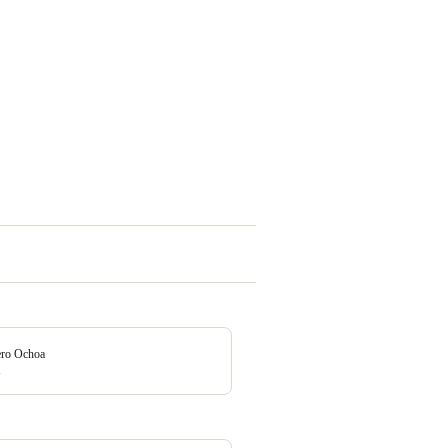
ero Ochoa
1