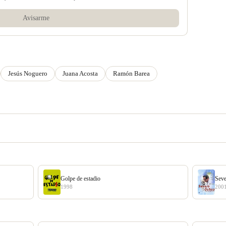
Avisarme
Jesús Noguero
Juana Acosta
Ramón Barea
Golpe de estadio
Sev
1998
200