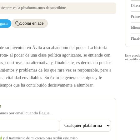
Direc
iempre en la plataforma antes de suscribirte.
Prime
egram
Copiar enlace
Idioma
Plata
de su juventud en Ávila a su abandono del poder. La historia
ota- al poder de una clase política agonizante, se entiende con
Este prod
ni certif
os, construye una alternativa y, finalmente, es derrotado por los
amientos y problemas de los que rara vez es responsable, pero a
na vitalidad envidiables. Su éxito le genera enemigos y le
tiempos que ha contribuido decisivamente a alumbrar.
e
samos por email cuando llegue.
ad
y el tratamiento de mi correo para recibir este aviso.