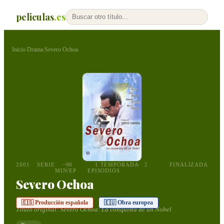
peliculas
.es
Inicio
Drama
Severo Ochoa
›
›
2001
SERIE
~90
1 TEMPORADA · 2
FINALIZADA
MIN/EP
EPISODIOS
Severo Ochoa
🇪🇸 Producción española
🇪🇺 Obra europea
Título original:
Severo Ochoa: La conquista de un Nobel