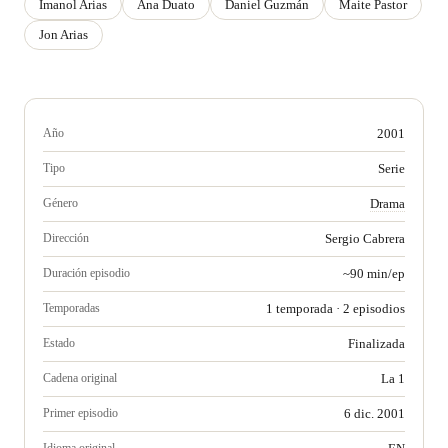
Imanol Arias
Ana Duato
Daniel Guzmán
Maite Pastor
Jon Arias
Año
2001
Tipo
Serie
Género
Drama
Dirección
Sergio Cabrera
Duración episodio
~90 min/ep
Temporadas
1 temporada · 2 episodios
Estado
Finalizada
Cadena original
La 1
Primer episodio
6 dic. 2001