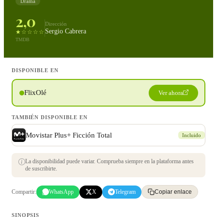
Drama
2,0
Dirección
Sergio Cabrera
★☆☆☆☆
TMDB
DISPONIBLE EN
FlixOlé
Ver ahora
TAMBIÉN DISPONIBLE EN
Movistar Plus+ Ficción Total
Incluido
La disponibilidad puede variar. Comprueba siempre en la plataforma antes
de suscribirte.
Compartir:
WhatsApp
X
Telegram
Copiar enlace
SINOPSIS