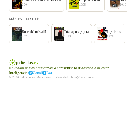
2004
1998
2010
MÁS EN FLIXOLÉ
Rutas del más allá
Triana pura y pura
Ley de raza
2020
2013
1970
peliculas
.es
Novedades
Bajas
Plataformas
Géneros
Entre bastidores
Sala de estar
|
Inteligencia
Canal
Bot
© 2026 peliculas.es ·
Aviso legal
·
Privacidad
·
hola@peliculas.es