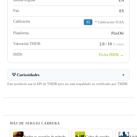
Idioma original
EN
País
ES
Calificación
12
* Calificación ICAA
Plataforma
FlixOlé
Valoración TMDB
2,0 / 10
(1 votos)
IMDb
Ficha IMDb →
💡 Curiosidades
▼
Este producto usa la API de TMDB pero no está respaldado ni certificado por TMDB.
MÁS DE SERGIO CABRERA
Perder es cuestión de método
Golpe de estadio
Adolf