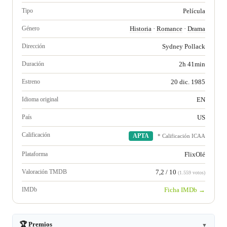
Tipo
Película
Género
Historia
·
Romance
·
Drama
Dirección
Sydney Pollack
Duración
2h 41min
Estreno
20 dic. 1985
Idioma original
EN
País
US
Calificación
APTA
* Calificación ICAA
Plataforma
FlixOlé
Valoración TMDB
7,2 / 10
(1.559 votos)
IMDb
Ficha IMDb →
🏆 Premios
▼