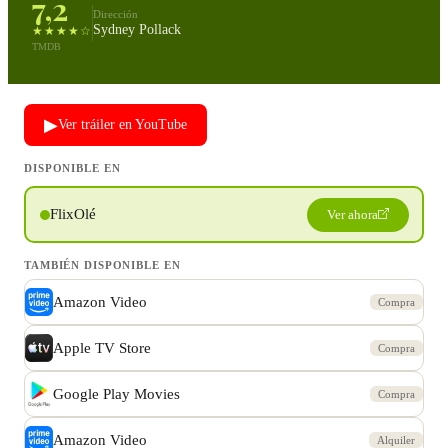
7,2
Dirección
Sydney Pollack
★★★★☆
TMDB
▶
Ver tráiler en YouTube
DISPONIBLE EN
FlixOlé
Ver ahora
TAMBIÉN DISPONIBLE EN
Amazon Video
Compra
Apple TV Store
Compra
Google Play Movies
Compra
Amazon Video
Alquiler