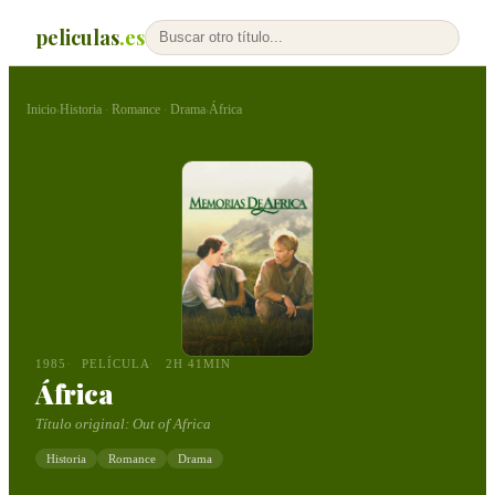
peliculas
.es
Inicio
Historia
Romance
Drama
África
›
·
·
›
1985
PELÍCULA
2H 41MIN
África
Título original:
Out of Africa
Historia
Romance
Drama