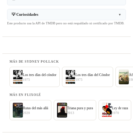
💡 Curiosidades
▼
Este producto usa la API de TMDB pero no está respaldado ni certificado por TMDB.
MÁS DE SYDNEY POLLACK
Los tres días del cóndor
Los tres días del Cóndor
Áf
1975
1975
19
MÁS EN FLIXOLÉ
Rutas del más allá
Triana pura y pura
Ley de raza
2020
2013
1970