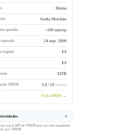
ro
Drama
ción
Gorka Merchán
ión episodio
~100 min/ep
r episodio
24 sept. 2008
 original
ES
ES
forma
EITB
ración TMDB
5,4 / 10
(4 votos)
b
Ficha IMDb →
riosidades
▼
ucto usa la API de TMDB pero no está respaldado
icado por TMDB.