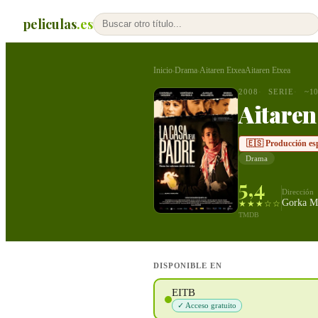
peliculas
.es
Inicio
Drama
Aitaren EtxeaAitaren Etxea
›
›
2008
SERIE
~1
Aitaren
🇪🇸 Producción es
Drama
5,4
Dirección
Gorka M
★★★☆☆
TMDB
DISPONIBLE EN
EITB
✓ Acceso gratuito