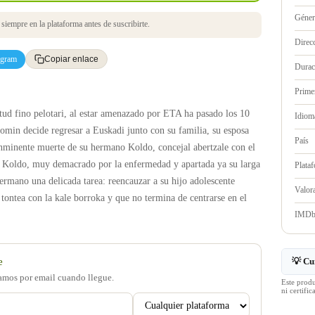
Géne
iempre en la plataforma antes de suscribirte.
Direc
egram
Copiar enlace
Durac
Prime
ud fino pelotari, al estar amenazado por ETA ha pasado los 10
Idioma
omin decide regresar a Euskadi junto con su familia, su esposa
País
inminente muerte de su hermano Koldo, concejal abertzale con el
. Koldo, muy demacrado por la enfermedad y apartada ya su larga
Plata
rmano una delicada tarea: reencauzar a su hijo adolescente
Valo
tontea con la kale borroka y que no termina de centrarse en el
IMD
e
💡 Cu
samos por email cuando llegue.
Este prod
ni certif