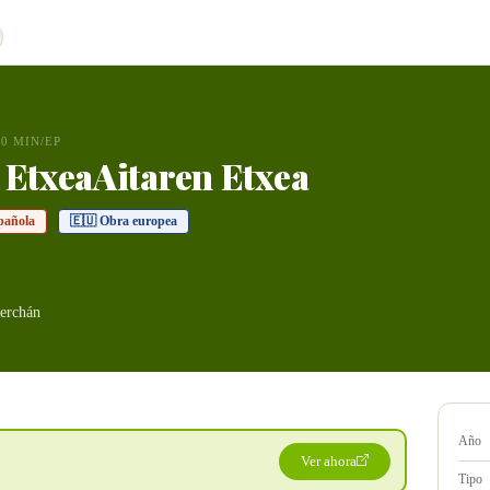
00 MIN/EP
 EtxeaAitaren Etxea
pañola
🇪🇺 Obra europea
erchán
Año
Ver ahora
Tipo