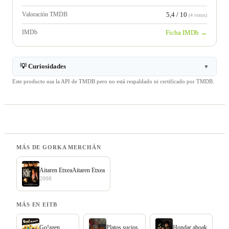
Valoración TMDB
5,4 / 10
(4 votos)
IMDb
Ficha IMDb →
💡 Curiosidades
▼
Este producto usa la API de TMDB pero no está respaldado ni certificado por TMDB.
MÁS DE GORKA MERCHÁN
Aitaren EtxeaAitaren Etxea
2008
MÁS EN EITB
Go!azen
Platos sucios
Hondar ahoak