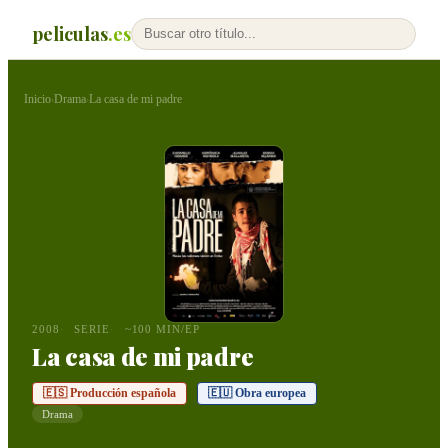
peliculas
.es
Inicio
Drama
La casa de mi padre
›
›
2008
SERIE
~100 MIN/EP
La casa de mi padre
🇪🇸 Producción española
🇪🇺 Obra europea
Drama