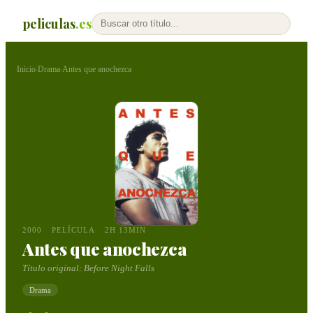
peliculas
.es
Inicio
Drama
Antes que anochezca
›
›
2000
PELÍCULA
2H 13MIN
Antes que anochezca
Título original:
Before Night Falls
Drama