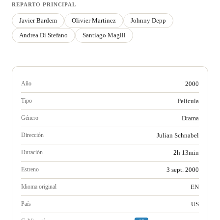
REPARTO PRINCIPAL
Javier Bardem
Olivier Martinez
Johnny Depp
Andrea Di Stefano
Santiago Magill
Año
2000
Tipo
Película
Género
Drama
Dirección
Julian Schnabel
Duración
2h 13min
Estreno
3 sept. 2000
Idioma original
EN
País
US