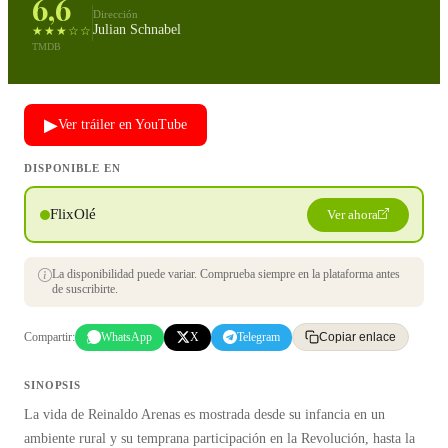
6,6
Dirección
Julian Schnabel
★★★☆☆
TMDB
▶
Ver tráiler en YouTube
DISPONIBLE EN
FlixOlé
Ver ahora
La disponibilidad puede variar. Comprueba siempre en la plataforma antes
de suscribirte.
Compartir:
WhatsApp
X
Telegram
Copiar enlace
SINOPSIS
La vida de Reinaldo Arenas es mostrada desde su infancia en un
ambiente rural y su temprana participación en la Revolución, hasta la