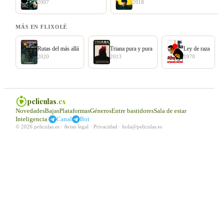
2007
2018
MÁS EN FLIXOLÉ
Rutas del más allá
Triana pura y pura
Ley de raza
2020
2013
1970
peliculas
.es
Novedades
Bajas
Plataformas
Géneros
Entre bastidores
Sala de estar
|
Inteligencia
Canal
Bot
© 2026 peliculas.es ·
Aviso legal
·
Privacidad
·
hola@peliculas.es