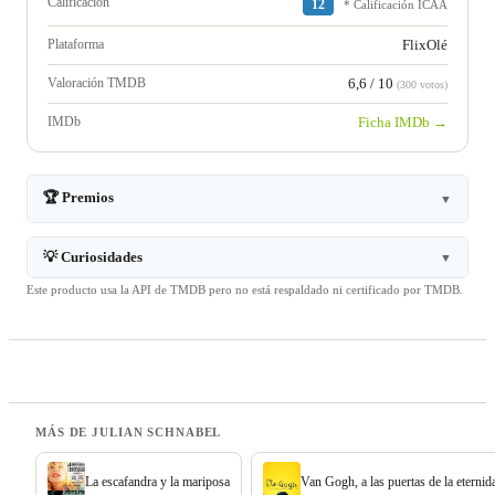
Calificación
12
* Calificación ICAA
Plataforma
FlixOlé
Valoración TMDB
6,6 / 10
(300 votos)
IMDb
Ficha IMDb →
🏆 Premios
▼
💡 Curiosidades
▼
Este producto usa la API de TMDB pero no está respaldado ni certificado por TMDB.
MÁS DE JULIAN SCHNABEL
La escafandra y la mariposa
Van Gogh, a las puertas de la eternid