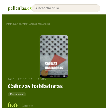
peliculas
.es
Inicio
Documental
Cabezas habladoras
›
›
2016
PELÍCULA
17 MIN
Cabezas habladoras
Documental
6,0
Dirección