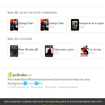
MÁS DE JUAN VICENTE CÓRDOBA
Quinqui Stars
Quinqui Stars
Aunque tú no lo sepas
2018
2018
2001
MÁS EN FLIXOLÉ
Rutas del más allá
Triana pura y pura
Ley de raza
2020
2013
1970
peliculas
.es
Novedades
Bajas
Plataformas
Géneros
Entre bastidores
Sala de estar
|
Inteligencia
Canal
Bot
© 2026 peliculas.es ·
Aviso legal
·
Privacidad
·
hola@peliculas.es
Solo usamos cookies técnicas necesarias para el funcionamiento del sitio.