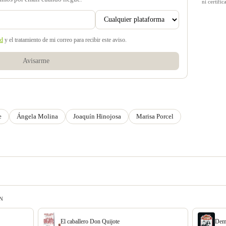
ni certif
ad
y el tratamiento de mi correo para recibir este aviso.
Avisarme
e
Ángela Molina
Joaquín Hinojosa
Marisa Porcel
N
El caballero Don Quijote
Demo