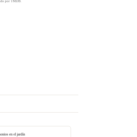
icado por TMDB.
nios en el jardín