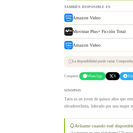
TAMBIÉN DISPONIBLE EN
Amazon Video
Movistar Plus+ Ficción Total
Amazon Video
La disponibilidad puede variar. Comprueba s
Compartir:
WhatsApp
X
Tel
SINOPSIS
Tatin es un joven de quince años que ent
ultraderechista, liderado por una muje
Avísame cuando esté disponibl
¿La esperas en otra plataforma? Te avi