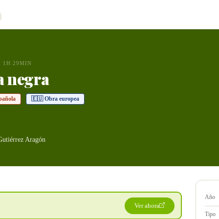
1H 29MIN
 negra
pañola
🇪🇺 Obra europea
utiérrez Aragón
Año
Ver ahora
Tipo