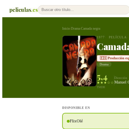
peliculas
.es
Inicio
Drama
Camada negra
›
›
1977
PELÍCULA
Camada
🇪🇸 Producción es
Drama
5,4
Dirección
Manuel G
★★★☆☆
TMDB
DISPONIBLE EN
FlixOlé