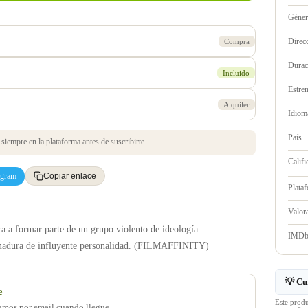
Géne
Direc
Compra
Durac
Incluido
Estre
Alquiler
Idioma
País
iempre en la plataforma antes de suscribirte.
Califi
egram
Copiar enlace
Plata
Valo
ra a formar parte de un grupo violento de ideología
IMD
r madura de influyente personalidad. (FILMAFFINITY)
💡 Cu
e
Este prod
samos por email cuando llegue.