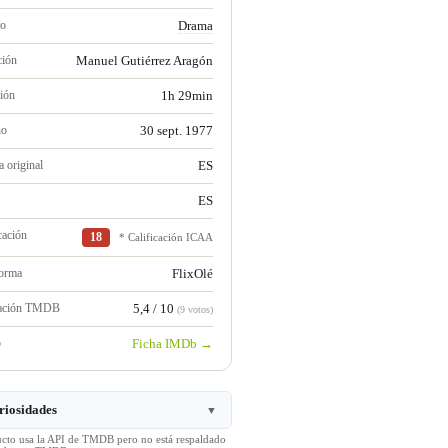
ro
Drama
ción
Manuel Gutiérrez Aragón
ión
1h 29min
no
30 sept. 1977
 original
ES
ES
cación
18
* Calificación ICAA
forma
FlixOlé
ración TMDB
5,4 / 10
(9 votos)
b
Ficha IMDb →
riosidades
▼
ucto usa la API de TMDB pero no está respaldado