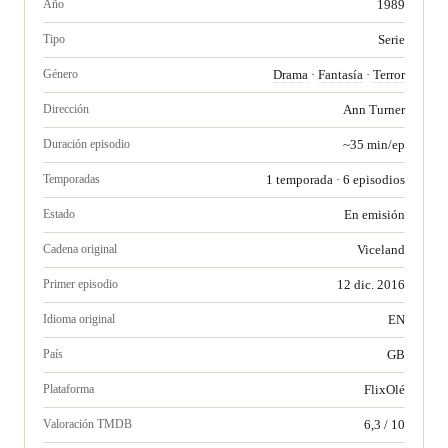
Año
1989
Tipo
Serie
Género
Drama
·
Fantasía
·
Terror
Dirección
Ann Turner
Duración episodio
~35 min/ep
Temporadas
1 temporada · 6 episodios
Estado
En emisión
Cadena original
Viceland
Primer episodio
12 dic. 2016
Idioma original
EN
País
GB
Plataforma
FlixOlé
Valoración TMDB
6,3 / 10