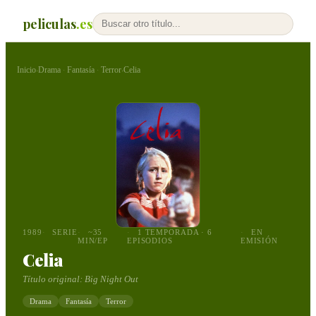
peliculas
.es
Inicio
Drama
Fantasía
Terror
Celia
›
·
·
›
1989
SERIE
~35
1 TEMPORADA · 6
EN
MIN/EP
EPISODIOS
EMISIÓN
Celia
Título original:
Big Night Out
Drama
Fantasía
Terror