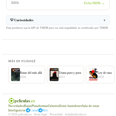
IMDb
Ficha IMDb →
💡 Curiosidades
▼
Este producto usa la API de TMDB pero no está respaldado ni certificado por TMDB.
MÁS EN FLIXOLÉ
Rutas del más allá
Triana pura y pura
Ley de raza
2020
2013
1970
peliculas
.es
Novedades
Bajas
Plataformas
Géneros
Entre bastidores
Sala de estar
|
Inteligencia
Canal
Bot
© 2026 peliculas.es ·
Aviso legal
·
Privacidad
·
hola@peliculas.es