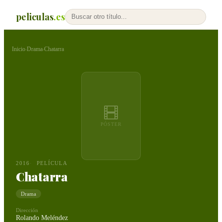
peliculas
.es
Inicio
Drama
Chatarra
›
›
PÓSTER
2016
PELÍCULA
Chatarra
Drama
Dirección
Rolando Meléndez