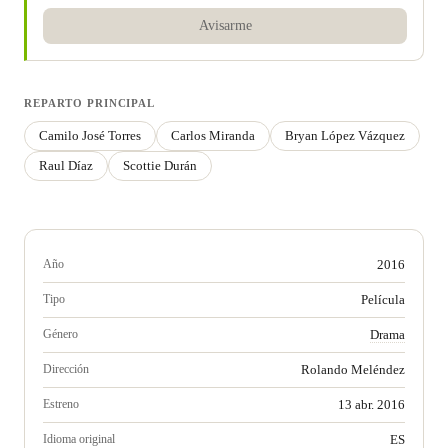
Avisarme
REPARTO PRINCIPAL
Camilo José Torres
Carlos Miranda
Bryan López Vázquez
Raul Díaz
Scottie Durán
Año
2016
Tipo
Película
Género
Drama
Dirección
Rolando Meléndez
Estreno
13 abr. 2016
Idioma original
ES