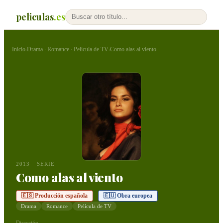
peliculas
.es
Inicio
Drama
Romance
Película de TV
Como alas al viento
›
·
·
›
2013
SERIE
Como alas al viento
🇪🇸 Producción española
🇪🇺 Obra europea
Drama
Romance
Película de TV
Dirección