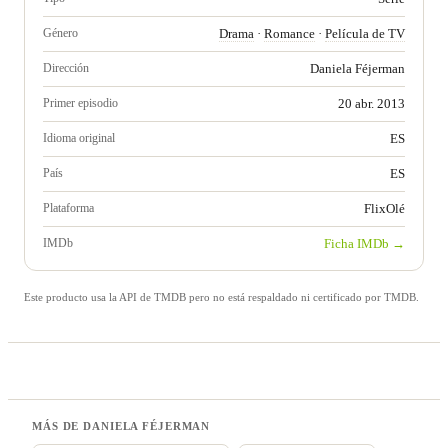
Género
Drama
·
Romance
·
Película de TV
Dirección
Daniela Féjerman
Primer episodio
20 abr. 2013
Idioma original
ES
País
ES
Plataforma
FlixOlé
IMDb
Ficha IMDb →
Este producto usa la API de TMDB pero no está respaldado ni certificado por TMDB.
MÁS DE DANIELA FÉJERMAN