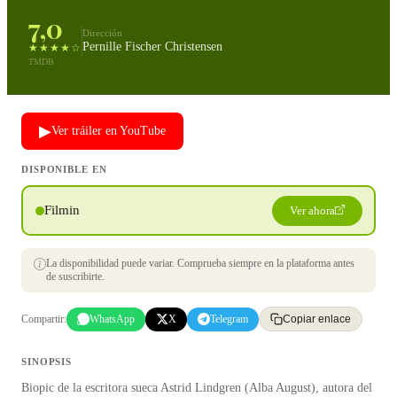
7,0
Dirección
Pernille Fischer Christensen
★★★★☆
TMDB
▶
Ver tráiler en YouTube
DISPONIBLE EN
Filmin
Ver ahora
La disponibilidad puede variar. Comprueba siempre en la plataforma antes
de suscribirte.
Compartir:
WhatsApp
X
Telegram
Copiar enlace
SINOPSIS
Biopic de la escritora sueca Astrid Lindgren (Alba August), autora del