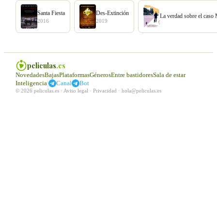
Santa Fiesta
Des-Extinción
La verdad sobre el caso
2016
2019
peliculas
.es
Novedades
Bajas
Plataformas
Géneros
Entre bastidores
Sala de estar
|
Inteligencia
Canal
Bot
© 2026 peliculas.es ·
Aviso legal
·
Privacidad
·
hola@peliculas.es