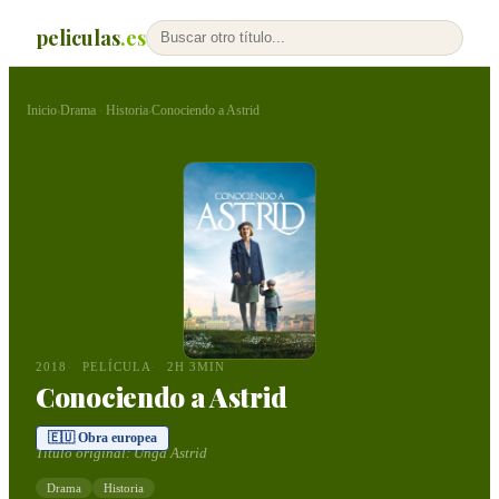
peliculas
.es
Inicio
Drama
Historia
Conociendo a Astrid
›
·
›
2018
PELÍCULA
2H 3MIN
Conociendo a Astrid
🇪🇺 Obra europea
Título original:
Unga Astrid
Drama
Historia