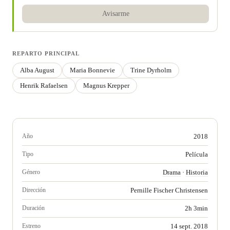
Avisarme
REPARTO PRINCIPAL
Alba August
Maria Bonnevie
Trine Dyrholm
Henrik Rafaelsen
Magnus Krepper
Año
2018
Tipo
Película
Género
Drama
·
Historia
Dirección
Pernille Fischer Christensen
Duración
2h 3min
Estreno
14 sept. 2018