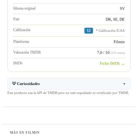
Idioma original
SV
País
DK, SE, DE
Calificación
12
* Calificación ICAA
Plataforma
Filmin
Valoración TMDB
7,0 / 10
(175 votos)
IMDb
Ficha IMDb →
💡 Curiosidades
▼
Este producto usa la API de TMDB pero no está respaldado ni certificado por TMDB.
MÁS EN FILMIN