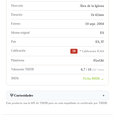
Dirección
Álex de la Iglesia
Duración
1h 42min
Estreno
10 sept. 2004
Idioma original
ES
País
ES, IT
Calificación
18
* Calificación ICAA
Plataforma
FlixOlé
Valoración TMDB
6,7 / 10
(347 votos)
IMDb
Ficha IMDb →
💡 Curiosidades
▼
Este producto usa la API de TMDB pero no está respaldado ni certificado por TMDB.