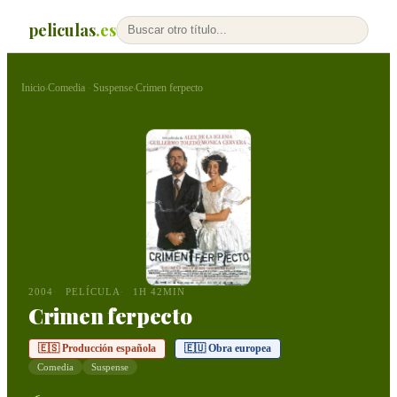
peliculas
.es
Inicio
Comedia
Suspense
Crimen ferpecto
›
·
›
2004
PELÍCULA
1H 42MIN
Crimen ferpecto
🇪🇸 Producción española
🇪🇺 Obra europea
Comedia
Suspense