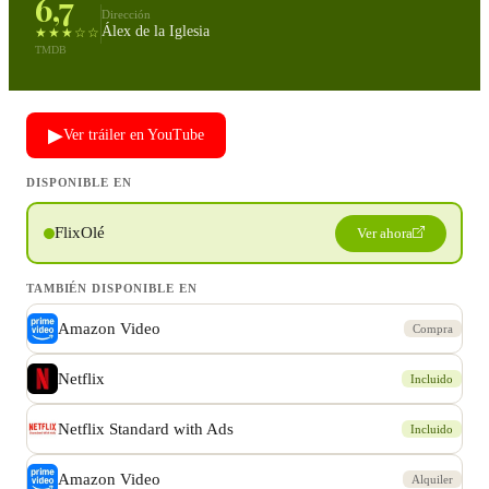
6,7
Dirección
Álex de la Iglesia
★★★☆☆
TMDB
▶
Ver tráiler en YouTube
DISPONIBLE EN
FlixOlé
Ver ahora
TAMBIÉN DISPONIBLE EN
Amazon Video
Compra
Netflix
Incluido
Netflix Standard with Ads
Incluido
Amazon Video
Alquiler