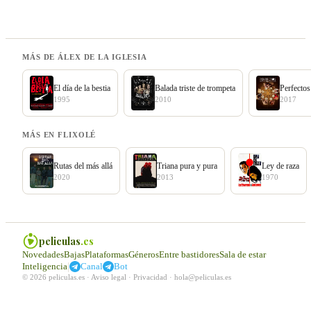
MÁS DE ÁLEX DE LA IGLESIA
El día de la bestia
Balada triste de trompeta
Perfecto
1995
2010
2017
MÁS EN FLIXOLÉ
Rutas del más allá
Triana pura y pura
Ley de raza
2020
2013
1970
peliculas
.es
Novedades
Bajas
Plataformas
Géneros
Entre bastidores
Sala de estar
|
Inteligencia
Canal
Bot
© 2026 peliculas.es ·
Aviso legal
·
Privacidad
·
hola@peliculas.es