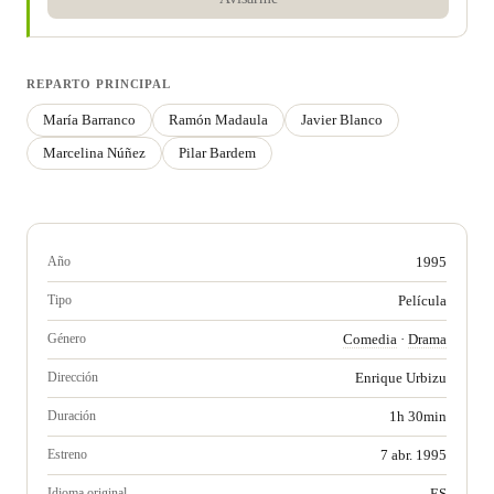
REPARTO PRINCIPAL
María Barranco
Ramón Madaula
Javier Blanco
Marcelina Núñez
Pilar Bardem
Año
1995
Tipo
Película
Género
Comedia
·
Drama
Dirección
Enrique Urbizu
Duración
1h 30min
Estreno
7 abr. 1995
Idioma original
ES