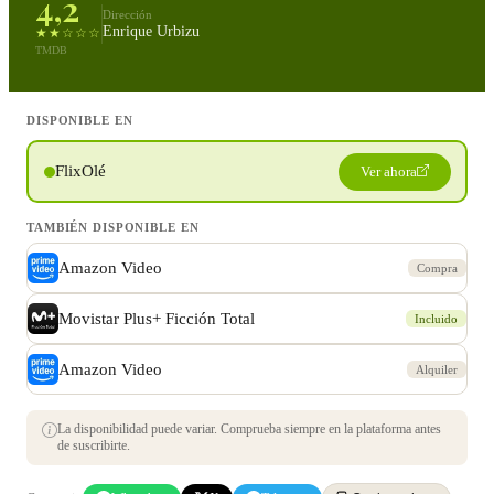
4,2
Dirección
Enrique Urbizu
★★☆☆☆
TMDB
DISPONIBLE EN
FlixOlé
Ver ahora
TAMBIÉN DISPONIBLE EN
Amazon Video
Compra
Movistar Plus+ Ficción Total
Incluido
Amazon Video
Alquiler
La disponibilidad puede variar. Comprueba siempre en la plataforma antes
de suscribirte.