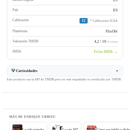
País
ES
Calificación
12
* Calificación ICAA
Plataforma
FlixOlé
Valoración TMDB
4,2 / 10
(4 votos)
IMDb
Ficha IMDb →
💡 Curiosidades
▼
Este producto usa la API de TMDB pero no está respaldado ni certificado por TMDB.
MÁS DE ENRIQUE URBIZU
La vida mancha
La caja 507
Cómo ser infeliz y disfr