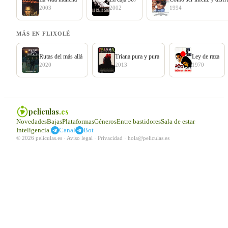
2003
2002
1994
MÁS EN FLIXOLÉ
Rutas del más allá
Triana pura y pura
Ley de raza
2020
2013
1970
peliculas
.es
Novedades
Bajas
Plataformas
Géneros
Entre bastidores
Sala de estar
|
Inteligencia
Canal
Bot
© 2026 peliculas.es ·
Aviso legal
·
Privacidad
·
hola@peliculas.es