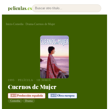
peliculas
.es
Inicio
Comedia
Drama
Cuernos de Mujer
›
·
›
1995
PELÍCULA
1H 30MIN
Cuernos de Mujer
🇪🇸 Producción española
🇪🇺 Obra europea
Comedia
Drama