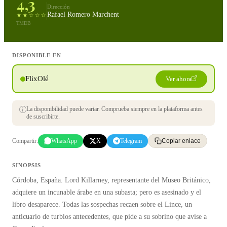
4,3
Dirección
Rafael Romero Marchent
★★☆☆☆
TMDB
DISPONIBLE EN
FlixOlé
Ver ahora
La disponibilidad puede variar. Comprueba siempre en la plataforma antes
de suscribirte.
Compartir:
WhatsApp
X
Telegram
Copiar enlace
SINOPSIS
Córdoba, España. Lord Killarney, representante del Museo Británico,
adquiere un incunable árabe en una subasta; pero es asesinado y el
libro desaparece. Todas las sospechas recaen sobre el Lince, un
anticuario de turbios antecedentes, que pide a su sobrino que avise a