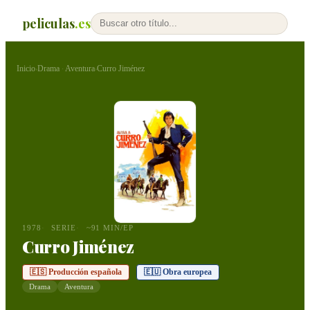
peliculas
.es
Inicio
Drama
Aventura
Curro Jiménez
›
·
›
1978
SERIE
~91 MIN/EP
Curro Jiménez
🇪🇸 Producción española
🇪🇺 Obra europea
Drama
Aventura