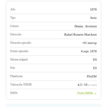
Año
1978
Tipo
Serie
Género
Drama
·
Aventura
Dirección
Rafael Romero Marchent
Duración episodio
~91 min/ep
Primer episodio
4 sept. 1978
Idioma original
ES
País
ES
Plataforma
FlixOlé
Valoración TMDB
4,3 / 10
(3 votos)
IMDb
Ficha IMDb →