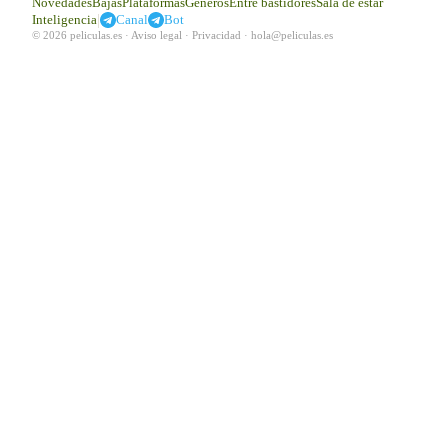
Novedades
Bajas
Plataformas
Géneros
Entre bastidores
Sala de estar
|
Inteligencia
Canal
Bot
© 2026 peliculas.es ·
Aviso legal
·
Privacidad
·
hola@peliculas.es