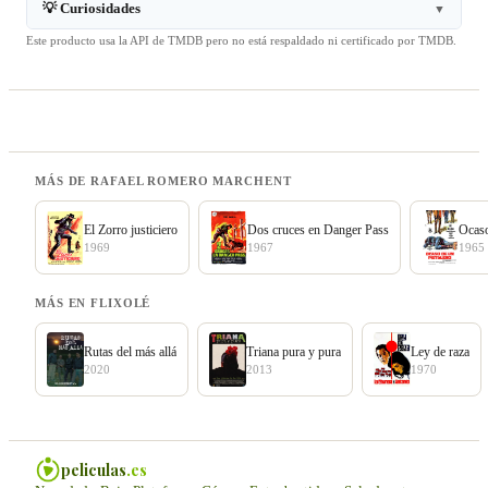
💡 Curiosidades
▼
Este producto usa la API de TMDB pero no está respaldado ni certificado por TMDB.
MÁS DE RAFAEL ROMERO MARCHENT
El Zorro justiciero
Dos cruces en Danger Pass
Ocaso
1969
1967
1965
MÁS EN FLIXOLÉ
Rutas del más allá
Triana pura y pura
Ley de raza
2020
2013
1970
peliculas
.es