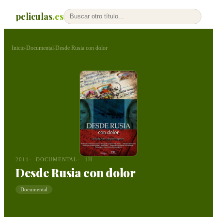
peliculas
.es
Inicio
Documental
Desde Rusia con dolor
›
›
2011
DOCUMENTAL
1H
Desde Rusia con dolor
Documental