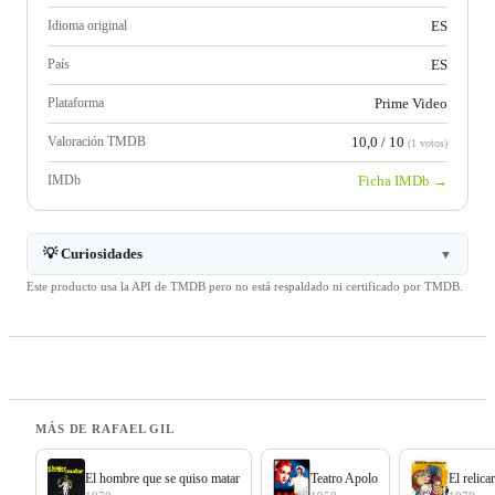
Idioma original
ES
País
ES
Plataforma
Prime Video
Valoración TMDB
10,0 / 10
(1 votos)
IMDb
Ficha IMDb →
💡 Curiosidades
▼
Este producto usa la API de TMDB pero no está respaldado ni certificado por TMDB.
MÁS DE RAFAEL GIL
El hombre que se quiso matar
Teatro Apolo
El relica