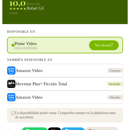
10,0
Dirección
Rafael Gil
★★★★★
TMDB
DISPONIBLE EN
Prime Video
Ver ahora
Enlace de afiliación
TAMBIÉN DISPONIBLE EN
Amazon Video
Compra
Movistar Plus+ Ficción Total
Incluido
Amazon Video
Alquiler
La disponibilidad puede variar. Comprueba siempre en la plataforma antes
de suscribirte.