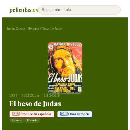
peliculas
.es
Inicio
Drama
Historia
El beso de Judas
›
·
›
1954
PELÍCULA
1H 30MIN
El beso de Judas
🇪🇸 Producción española
🇪🇺 Obra europea
Drama
Historia