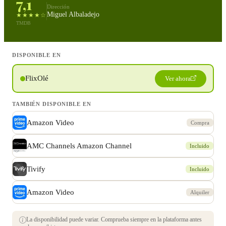
7,1
Dirección
Miguel Albaladejo
★★★★☆
TMDB
DISPONIBLE EN
FlixOlé
Ver ahora
TAMBIÉN DISPONIBLE EN
Amazon Video
Compra
AMC Channels Amazon Channel
Incluido
Tivify
Incluido
Amazon Video
Alquiler
La disponibilidad puede variar. Comprueba siempre en la plataforma antes