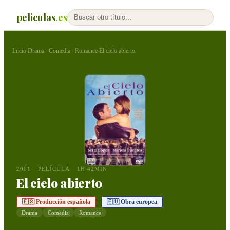
peliculas
.es
Inicio
Drama
Comedia
Romance
El cielo abierto
›
·
·
›
2001
PELÍCULA
1H 42MIN
El cielo abierto
🇪🇸 Producción española
🇪🇺 Obra europea
Drama
Comedia
Romance