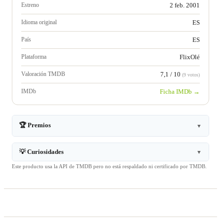
Estreno
2 feb. 2001
Idioma original
ES
País
ES
Plataforma
FlixOlé
Valoración TMDB
7,1 / 10
(9 votos)
IMDb
Ficha IMDb →
🏆 Premios
▼
💡 Curiosidades
▼
Este producto usa la API de TMDB pero no está respaldado ni certificado por TMDB.