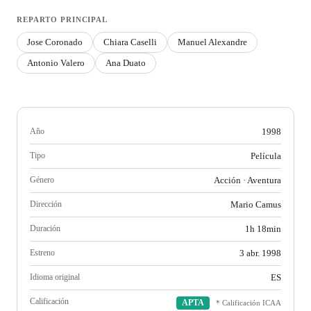
REPARTO PRINCIPAL
Jose Coronado
Chiara Caselli
Manuel Alexandre
Antonio Valero
Ana Duato
Año
1998
Tipo
Película
Género
Acción
·
Aventura
Dirección
Mario Camus
Duración
1h 18min
Estreno
3 abr. 1998
Idioma original
ES
Calificación
APTA
* Calificación ICAA