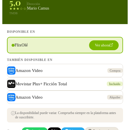
5,0
Dirección
Mario Camus
★★★☆☆
TMDB
DISPONIBLE EN
FlixOlé
Ver ahora
TAMBIÉN DISPONIBLE EN
Amazon Video
Compra
Movistar Plus+ Ficción Total
Incluido
Amazon Video
Alquiler
La disponibilidad puede variar. Comprueba siempre en la plataforma antes
de suscribirte.