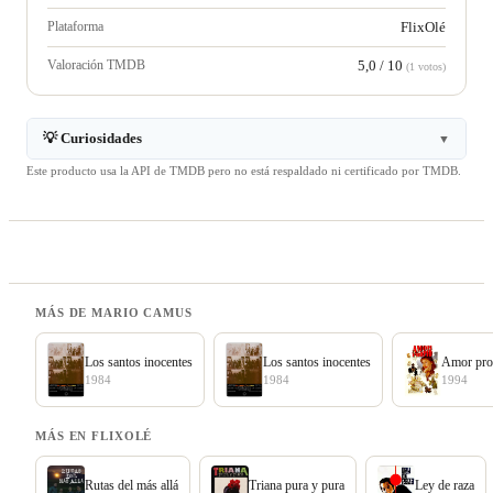
Plataforma
FlixOlé
Valoración TMDB
5,0 / 10
(1 votos)
💡 Curiosidades
▼
Este producto usa la API de TMDB pero no está respaldado ni certificado por TMDB.
MÁS DE MARIO CAMUS
Los santos inocentes
Los santos inocentes
Amor pro
1984
1984
1994
MÁS EN FLIXOLÉ
Rutas del más allá
Triana pura y pura
Ley de raza