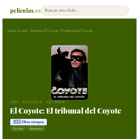
peliculas
.es
Inicio
Acción
Aventura
El Coyote: El tribunal del Coyote
›
·
›
1998
PELÍCULA
1H 18MIN
El Coyote: El tribunal del Coyote
🇪🇺 Obra europea
Acción
Aventura