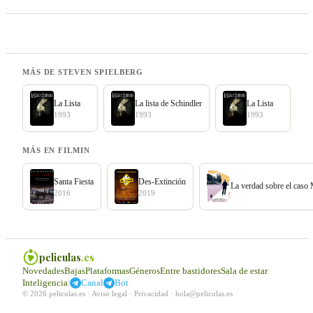
MÁS DE STEVEN SPIELBERG
La Lista
La lista de Schindler
La Lista
1993
1993
1993
MÁS EN FILMIN
Santa Fiesta
Des-Extinción
La verdad sobre el caso
2016
2019
peliculas
.es
Novedades
Bajas
Plataformas
Géneros
Entre bastidores
Sala de estar
|
Inteligencia
Canal
Bot
© 2026 peliculas.es ·
Aviso legal
·
Privacidad
·
hola@peliculas.es