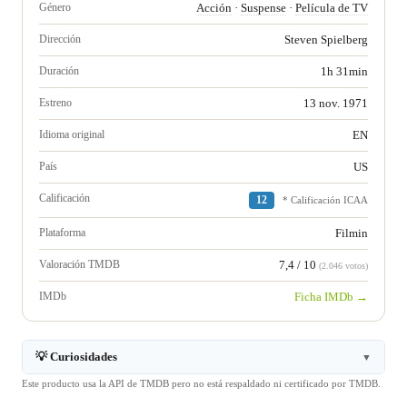
Género
Acción
·
Suspense
·
Película de TV
Dirección
Steven Spielberg
Duración
1h 31min
Estreno
13 nov. 1971
Idioma original
EN
País
US
Calificación
12
* Calificación ICAA
Plataforma
Filmin
Valoración TMDB
7,4 / 10
(2.046 votos)
IMDb
Ficha IMDb →
💡 Curiosidades
▼
Este producto usa la API de TMDB pero no está respaldado ni certificado por TMDB.