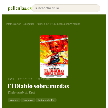
peliculas
.es
Inicio
Acción
Suspense
Película de TV
El Diablo sobre ruedas
›
·
·
›
1971
PELÍCULA
1H 31MIN
El Diablo sobre ruedas
Título original:
Duel
Acción
Suspense
Película de TV