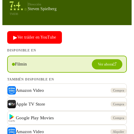
7,4
Dirección
Steven Spielberg
★★★★☆
TMDB
▶
Ver tráiler en YouTube
DISPONIBLE EN
Filmin
Ver ahora
TAMBIÉN DISPONIBLE EN
Amazon Video
Compra
Apple TV Store
Compra
Google Play Movies
Compra
Amazon Video
Alquiler