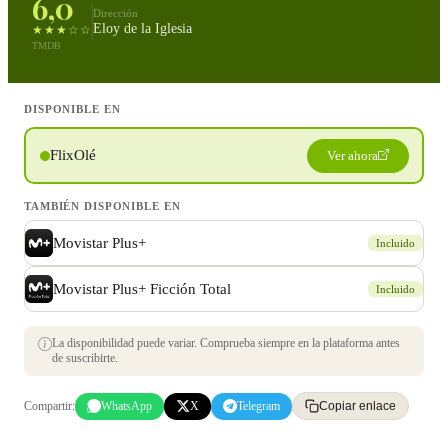
6,0
Dirección
Eloy de la Iglesia
★★★☆☆
TMDB
DISPONIBLE EN
FlixOlé
Ver ahora
TAMBIÉN DISPONIBLE EN
Movistar Plus+
Incluido
Movistar Plus+ Ficción Total
Incluido
La disponibilidad puede variar. Comprueba siempre en la plataforma antes
de suscribirte.
Compartir:
WhatsApp
X
Telegram
Copiar enlace