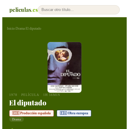
peliculas
.es
Inicio
Drama
El diputado
›
›
1978
PELÍCULA
1H 56MIN
El diputado
🇪🇸 Producción española
🇪🇺 Obra europea
Drama