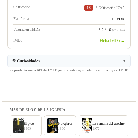
Calificación
18
* Calificación ICAA
Plataforma
FlixOlé
Valoración TMDB
6,0 / 10
(24 votos)
IMDb
Ficha IMDb →
💡 Curiosidades
▼
Este producto usa la API de TMDB pero no está respaldado ni certificado por TMDB.
MÁS DE ELOY DE LA IGLESIA
El pico
Navajeros
La semana del asesino
1983
1980
1972