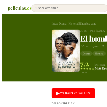
peliculas
.es
Inicio
Drama
Historia
El hombre cono
›
·
›
2016
PELÍCULA
El hom
Título original:
The
Drama
Historia
7,2
Dirección
Matt Br
★★★★☆
TMDB
▶
Ver tráiler en YouTube
DISPONIBLE EN