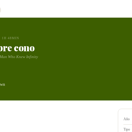
1H 48MIN
bre cono
 Man Who Knew Infinity
own
Año
Tipo