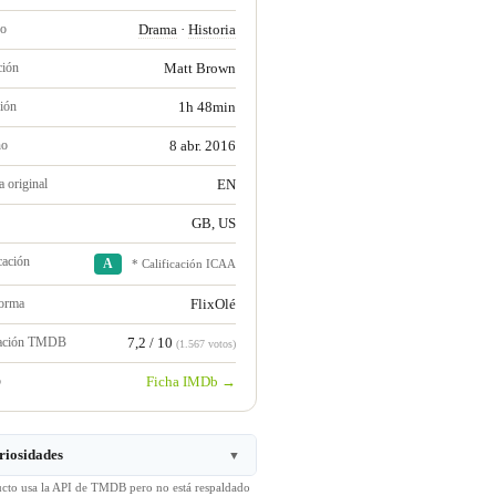
ro
Drama
·
Historia
ción
Matt Brown
ión
1h 48min
no
8 abr. 2016
 original
EN
GB, US
cación
A
* Calificación ICAA
forma
FlixOlé
ración TMDB
7,2 / 10
(1.567 votos)
b
Ficha IMDb →
riosidades
▼
ucto usa la API de TMDB pero no está respaldado