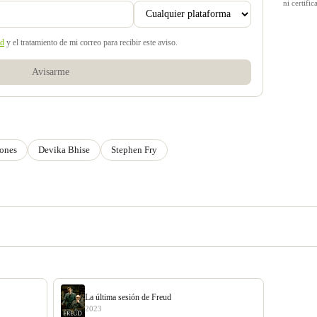
ni certif
ad
y el tratamiento de mi correo para recibir este aviso.
Avisarme
ones
Devika Bhise
Stephen Fry
La última sesión de Freud
2023