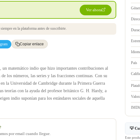
Géne
Ver ahora
Direc
iempre en la plataforma antes de suscribirte.
Durac
Estre
egram
Copiar enlace
Idioma
País
, un matemático indio que hizo importantes contribuciones al
Califi
de los números, las series y las fracciones continuas. Con su
r en la Universidad de Cambridge durante la Primera Guerra
Plata
s teorías con la ayuda del profesor británico G. H. Hardy, a
Valo
rigen indio suponían para los estándares sociales de aquella
IMD
e
💡 Cu
samos por email cuando llegue.
Este prod