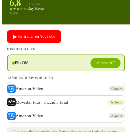
6,8
Dirección
Ray Rivas
★★★☆☆
TMDB
▶
Ver tráiler en YouTube
DISPONIBLE EN
FlixOlé
Ver ahora
TAMBIÉN DISPONIBLE EN
Amazon Video
Compra
Movistar Plus+ Ficción Total
Incluido
Amazon Video
Alquiler
La disponibilidad puede variar. Comprueba siempre en la plataforma antes