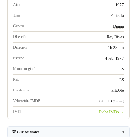
Año
1977
Tipo
Película
Género
Drama
Dirección
Ray Rivas
Duración
1h 28min
Estreno
4 feb. 1977
Idioma original
ES
País
ES
Plataforma
FlixOlé
Valoración TMDB
6,8 / 10
(2 votos)
IMDb
Ficha IMDb →
💡 Curiosidades
▼