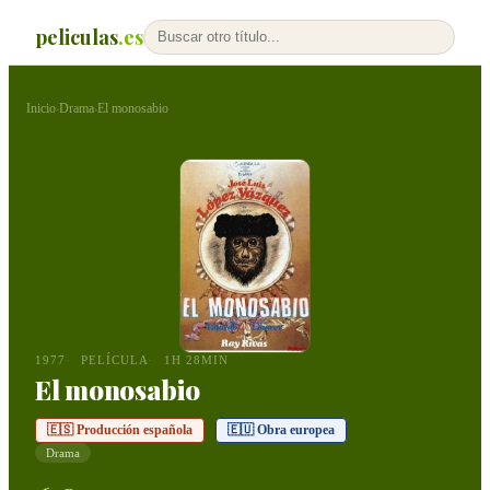
peliculas
.es
Inicio
Drama
El monosabio
›
›
1977
PELÍCULA
1H 28MIN
El monosabio
🇪🇸 Producción española
🇪🇺 Obra europea
Drama