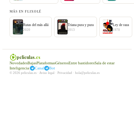
MÁS EN FLIXOLÉ
Rutas del más allá
Triana pura y pura
Ley de raza
2020
2013
1970
peliculas
.es
Novedades
Bajas
Plataformas
Géneros
Entre bastidores
Sala de estar
|
Inteligencia
Canal
Bot
© 2026 peliculas.es ·
Aviso legal
·
Privacidad
·
hola@peliculas.es