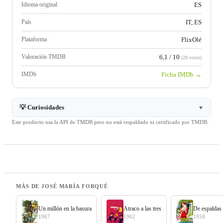
Idioma original
ES
País
IT, ES
Plataforma
FlixOlé
Valoración TMDB
6,1 / 10
(28 votos)
IMDb
Ficha IMDb →
💡 Curiosidades
▼
Este producto usa la API de TMDB pero no está respaldado ni certificado por TMDB.
MÁS DE JOSÉ MARÍA FORQUÉ
Un millón en la basura
Atraco a las tres
De espaldas 
1967
1962
1959