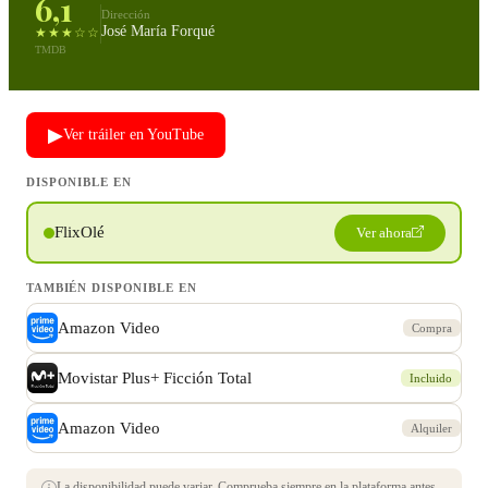
6,1
Dirección
José María Forqué
★★★☆☆
TMDB
▶
Ver tráiler en YouTube
DISPONIBLE EN
FlixOlé
Ver ahora
TAMBIÉN DISPONIBLE EN
Amazon Video
Compra
Movistar Plus+ Ficción Total
Incluido
Amazon Video
Alquiler
La disponibilidad puede variar. Comprueba siempre en la plataforma antes