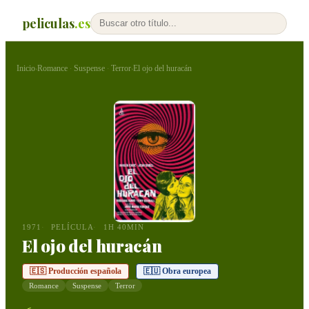
peliculas
.es
Inicio
Romance
Suspense
Terror
El ojo del huracán
›
·
·
›
1971
PELÍCULA
1H 40MIN
El ojo del huracán
🇪🇸 Producción española
🇪🇺 Obra europea
Romance
Suspense
Terror