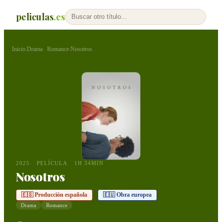
peliculas
.es
Inicio
Drama
Romance
Nosotros
›
·
›
2025
PELÍCULA
1H 34MIN
Nosotros
🇪🇸 Producción española
🇪🇺 Obra europea
Drama
Romance