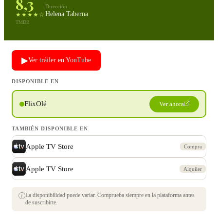
8,3
Dirección
Helena Taberna
★★★★☆
TMDB
▶
Ver tráiler en YouTube
DISPONIBLE EN
FlixOlé
Ver ahora
TAMBIÉN DISPONIBLE EN
Apple TV Store
Compra
Apple TV Store
Alquiler
La disponibilidad puede variar. Comprueba siempre en la plataforma antes
de suscribirte.