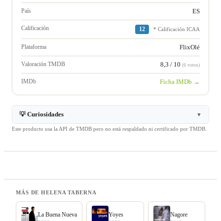
País
ES
Calificación
12
* Calificación ICAA
Plataforma
FlixOlé
Valoración TMDB
8,3 / 10
(6 votos)
IMDb
Ficha IMDb →
💡 Curiosidades
▼
Este producto usa la API de TMDB pero no está respaldado ni certificado por TMDB.
MÁS DE HELENA TABERNA
La Buena Nueva
Yoyes
Nagore