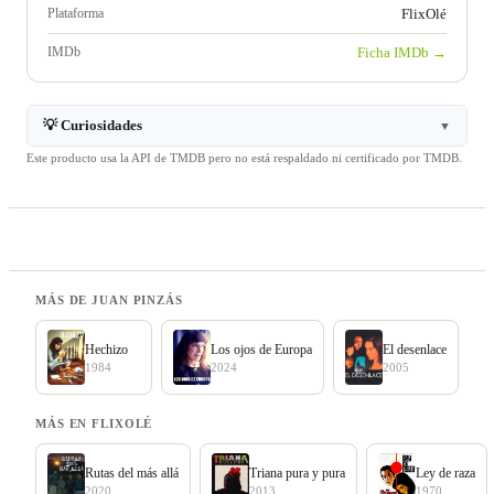
Plataforma
FlixOlé
IMDb
Ficha IMDb →
💡 Curiosidades
▼
Este producto usa la API de TMDB pero no está respaldado ni certificado por TMDB.
MÁS DE JUAN PINZÁS
Hechizo
Los ojos de Europa
El desenlace
1984
2024
2005
MÁS EN FLIXOLÉ
Rutas del más allá
Triana pura y pura
Ley de raza
2020
2013
1970