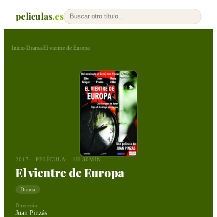
peliculas
.es
Inicio
Drama
El vientre de Europa
›
›
2017
PELÍCULA
1H 30MIN
El vientre de Europa
Drama
Dirección
Juan Pinzás