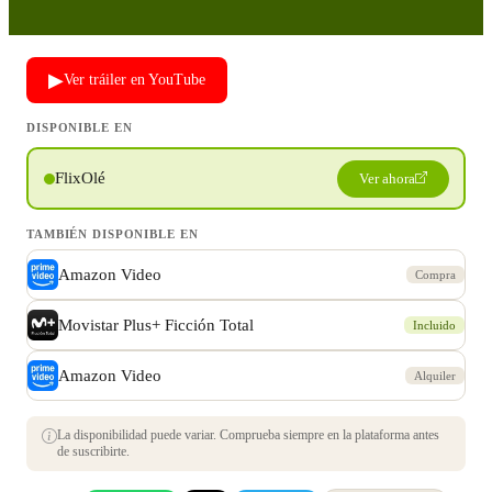
▶
Ver tráiler en YouTube
DISPONIBLE EN
FlixOlé
Ver ahora
TAMBIÉN DISPONIBLE EN
Amazon Video
Compra
Movistar Plus+ Ficción Total
Incluido
Amazon Video
Alquiler
La disponibilidad puede variar. Comprueba siempre en la plataforma antes
de suscribirte.