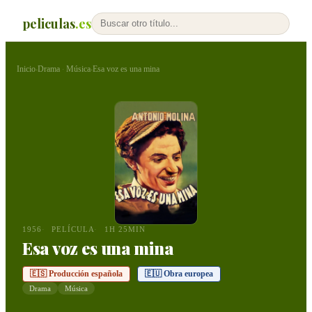
peliculas
.es
Inicio
Drama
Música
Esa voz es una mina
›
·
›
1956
PELÍCULA
1H 25MIN
Esa voz es una mina
🇪🇸 Producción española
🇪🇺 Obra europea
Drama
Música