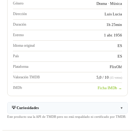
Género
Drama
·
Música
Dirección
Luis Lucia
Duración
1h 25min
Estreno
1 abr. 1956
Idioma original
ES
País
ES
Plataforma
FlixOlé
Valoración TMDB
5,0 / 10
(15 votos)
IMDb
Ficha IMDb →
💡 Curiosidades
▼
Este producto usa la API de TMDB pero no está respaldado ni certificado por TMDB.