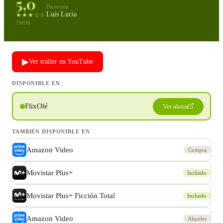
5,0
Dirección
Luis Lucia
★★★☆☆
TMDB
▶
Ver tráiler en YouTube
DISPONIBLE EN
FlixOlé
Ver ahora
TAMBIÉN DISPONIBLE EN
Amazon Video
Compra
Movistar Plus+
Incluido
Movistar Plus+ Ficción Total
Incluido
Amazon Video
Alquiler