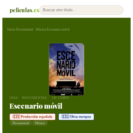
peliculas
.es
Inicio
Documental
Música
Escenario móvil
›
·
›
2004
DOCUMENTAL
1H 33MIN
Escenario móvil
🇪🇸 Producción española
🇪🇺 Obra europea
Documental
Música