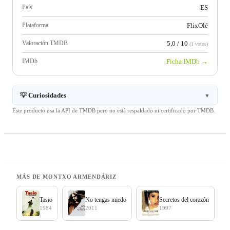
País
ES
Plataforma
FlixOlé
Valoración TMDB
5,0 / 10
(1 votos)
IMDb
Ficha IMDb →
💡 Curiosidades
▼
Este producto usa la API de TMDB pero no está respaldado ni certificado por TMDB.
MÁS DE MONTXO ARMENDÁRIZ
Tasio
No tengas miedo
Secretos del corazón
1984
2011
1997