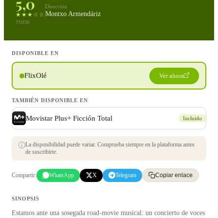
5,0
Dirección
Montxo Armendáriz
★★★☆☆
TMDB
DISPONIBLE EN
FlixOlé
Ver ahora
TAMBIÉN DISPONIBLE EN
Movistar Plus+ Ficción Total
Incluido
La disponibilidad puede variar. Comprueba siempre en la plataforma antes
de suscribirte.
Compartir:
WhatsApp
X
Telegram
Copiar enlace
SINOPSIS
Estamos ante una sosegada road-movie musical: un concierto de voces