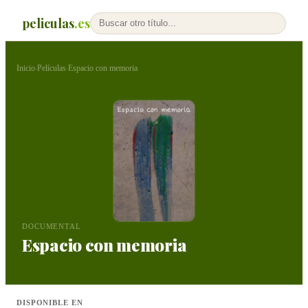
peliculas
.es
Inicio
Películas
Espacio con memoria
›
›
DOCUMENTAL
Espacio con memoria
DISPONIBLE EN