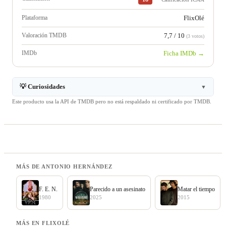
Plataforma
FlixOlé
Valoración TMDB
7,7 / 10
(3 votos)
IMDb
Ficha IMDb →
💡 Curiosidades
▼
Este producto usa la API de TMDB pero no está respaldado ni certificado por TMDB.
MÁS DE ANTONIO HERNÁNDEZ
F. E. N.
Parecido a un asesinato
Matar el tiempo
1980
2025
2015
MÁS EN FLIXOLÉ