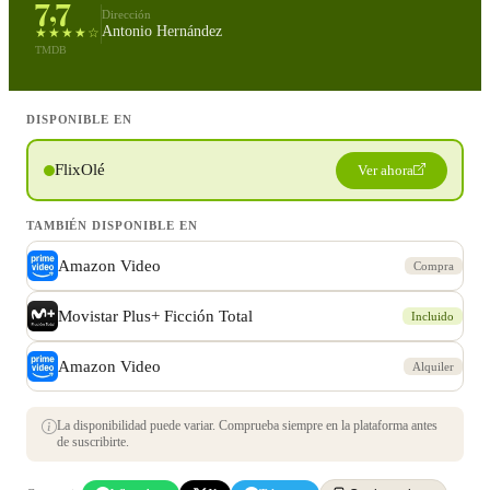
7,7
Dirección
Antonio Hernández
★★★★☆
TMDB
DISPONIBLE EN
FlixOlé
Ver ahora
TAMBIÉN DISPONIBLE EN
Amazon Video
Compra
Movistar Plus+ Ficción Total
Incluido
Amazon Video
Alquiler
La disponibilidad puede variar. Comprueba siempre en la plataforma antes
de suscribirte.