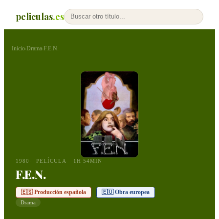
peliculas
.es
Inicio
Drama
F.E.N.
›
›
1980
PELÍCULA
1H 54MIN
F.E.N.
🇪🇸 Producción española
🇪🇺 Obra europea
Drama