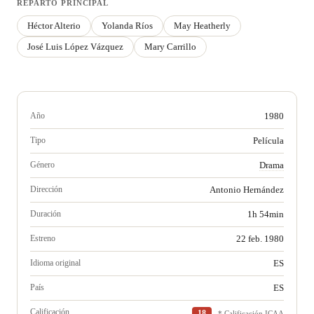
REPARTO PRINCIPAL
Héctor Alterio
Yolanda Ríos
May Heatherly
José Luis López Vázquez
Mary Carrillo
Año
1980
Tipo
Película
Género
Drama
Dirección
Antonio Hernández
Duración
1h 54min
Estreno
22 feb. 1980
Idioma original
ES
País
ES
Calificación
18
* Calificación ICAA