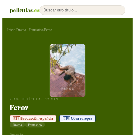
peliculas
.es
Inicio
Drama
Fantástico
Feroz
›
·
›
2019
PELÍCULA
12 MIN
Feroz
🇪🇸 Producción española
🇪🇺 Obra europea
Drama
Fantástico
Dirección