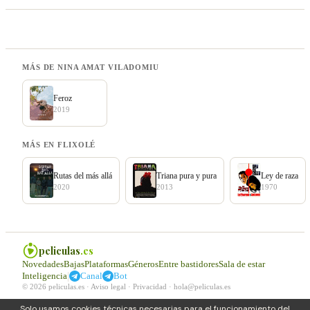
MÁS DE NINA AMAT VILADOMIU
Feroz
2019
MÁS EN FLIXOLÉ
Rutas del más allá
Triana pura y pura
Ley de raza
2020
2013
1970
peliculas
.es
Novedades
Bajas
Plataformas
Géneros
Entre bastidores
Sala de estar
|
Inteligencia
Canal
Bot
© 2026 peliculas.es ·
Aviso legal
·
Privacidad
·
hola@peliculas.es
Solo usamos cookies técnicas necesarias para el funcionamiento del