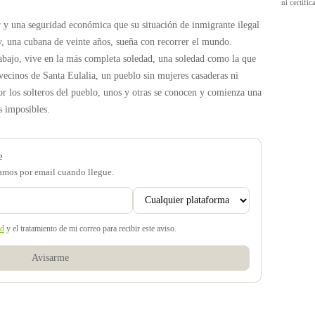
ni certif
 y una seguridad económica que su situación de inmigrante ilegal
, una cubana de veinte años, sueña con recorrer el mundo.
rabajo, vive en la más completa soledad, una soledad como la que
cinos de Santa Eulalia, un pueblo sin mujeres casaderas ni
or los solteros del pueblo, unos y otras se conocen y comienza una
s imposibles.
e
samos por email cuando llegue.
ad
y el tratamiento de mi correo para recibir este aviso.
Avisarme