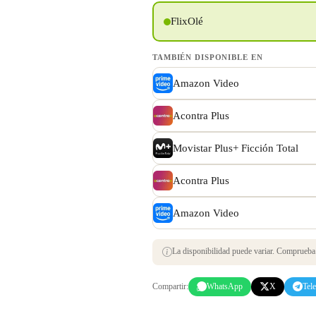
FlixOlé
TAMBIÉN DISPONIBLE EN
Amazon Video
Acontra Plus
Movistar Plus+ Ficción Total
Acontra Plus
Amazon Video
La disponibilidad puede variar. Comprueba s
Compartir:
WhatsApp
X
Tel