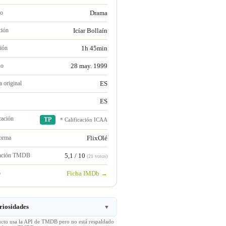
ro
Drama
ción
Icíar Bollaín
ión
1h 45min
no
28 may. 1999
 original
ES
ES
cación
TP
* Calificación ICAA
forma
FlixOlé
ración TMDB
5,1 / 10
(21 votos)
b
Ficha IMDb →
riosidades
▼
ucto usa la API de TMDB pero no está respaldado