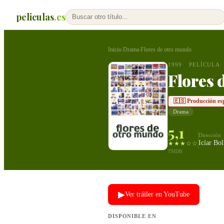
peliculas
.es
Inicio
Drama
Flores de otro mundo
›
›
1999
PELÍCULA
Flores 
🇪🇸 Producción es
Drama
5,1
Dirección
Icíar Bol
★★★☆☆
TMDB
▶
Ver tráiler en YouTube
DISPONIBLE EN