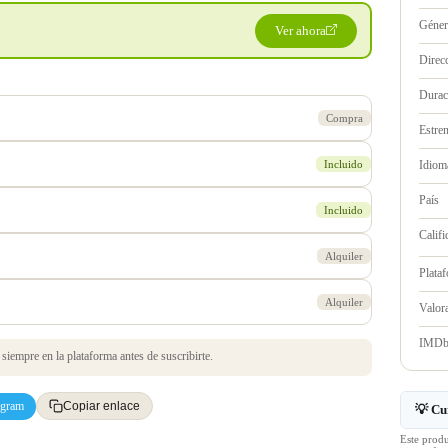
Géne
Ver ahora
Direc
Durac
Compra
Estre
Incluido
Idioma
País
Incluido
Califi
Alquiler
Plata
Alquiler
Valo
IMD
iempre en la plataforma antes de suscribirte.
egram
Copiar enlace
💡 Cu
Este prod