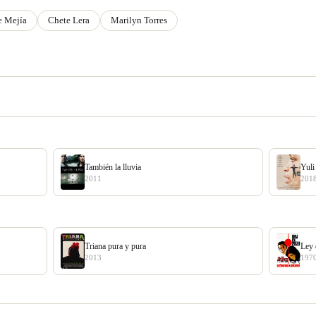
e Mejía
Chete Lera
Marilyn Torres
También la lluvia
Yuli
2011
201
Triana pura y pura
Ley 
2013
197