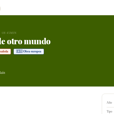
1H 45MIN
de otro mundo
pañola
🇪🇺 Obra europea
laín
Año
Tipo