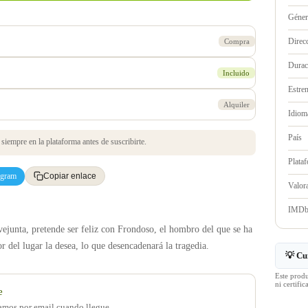
Géne
Direc
Compra
Durac
Incluido
Estre
Alquiler
Idioma
País
iempre en la plataforma antes de suscribirte.
Plata
egram
Copiar enlace
Valo
IMD
ejunta, pretende ser feliz con Frondoso, el hombro del que se ha
del lugar la desea, lo que desencadenará la tragedia.
💡 Cu
Este prod
ni certif
e
samos por email cuando llegue.