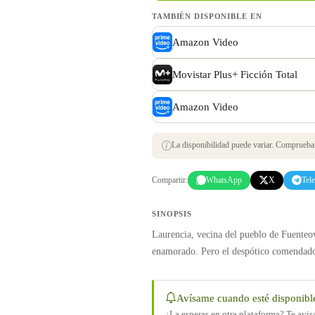
TAMBIÉN DISPONIBLE EN
Amazon Video
Movistar Plus+ Ficción Total
Amazon Video
La disponibilidad puede variar. Comprueba s
Compartir:
WhatsApp
X
Tel
SINOPSIS
Laurencia, vecina del pueblo de Fuenteov
enamorado. Pero el despótico comendador 
Avísame cuando esté disponibl
¿La esperas en otra plataforma? Te avi