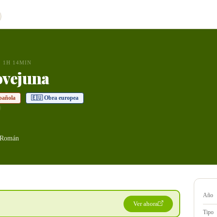
1H 14MIN
ovejuna
pañola
🇪🇺 Obra europea
 Román
Año
Ver ahora
Tipo