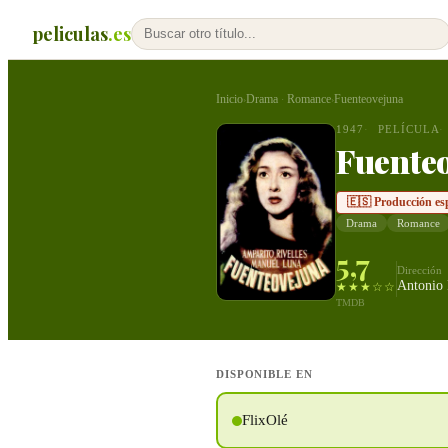
peliculas
.es
Inicio
Drama
Romance
Fuenteovejuna
›
·
›
1947
PELÍCULA
Fuente
🇪🇸 Producción es
Drama
Romance
5,7
Dirección
Antonio
★★★☆☆
TMDB
DISPONIBLE EN
FlixOlé