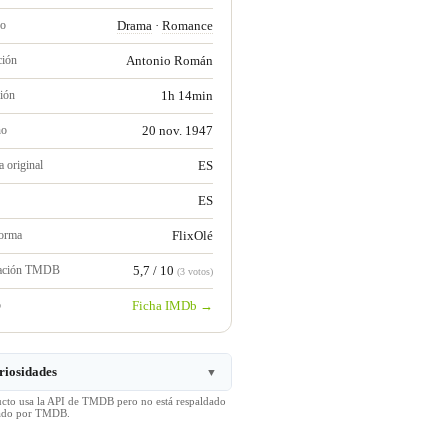
ro
Drama
·
Romance
ción
Antonio Román
ión
1h 14min
no
20 nov. 1947
 original
ES
ES
forma
FlixOlé
ración TMDB
5,7 / 10
(3 votos)
b
Ficha IMDb →
riosidades
▼
ucto usa la API de TMDB pero no está respaldado
icado por TMDB.