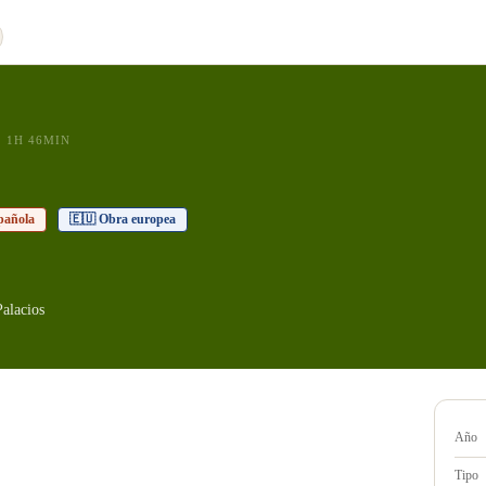
1H 46MIN
pañola
🇪🇺 Obra europea
alacios
Año
Tipo