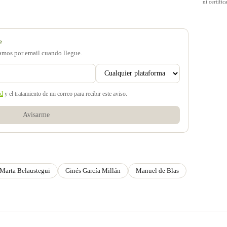
ni certif
e
samos por email cuando llegue.
ad
y el tratamiento de mi correo para recibir este aviso.
Avisarme
Marta Belaustegui
Ginés García Millán
Manuel de Blas