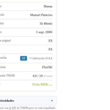
ro
Drama
ción
Manuel Palacios
ión
1h 46min
no
1 sept. 2000
 original
ES
ES
cación
12
* Calificación ICAA
forma
FlixOlé
ración TMDB
4,0 / 10
(9 votos)
b
Ficha IMDb →
riosidades
▼
ucto usa la API de TMDB pero no está respaldado