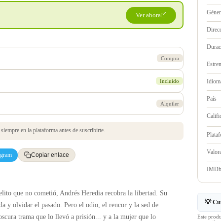
Géne
Ver ahora
Direc
Durac
Compra
Estre
Incluido
Idioma
País
Alquiler
Califi
iempre en la plataforma antes de suscribirte.
Plata
Valo
egram
Copiar enlace
IMD
elito que no cometió, Andrés Heredia recobra la libertad. Su
💡 Cu
 y olvidar el pasado. Pero el odio, el rencor y la sed de
oscura trama que lo llevó a prisión... y a la mujer que lo
Este prod