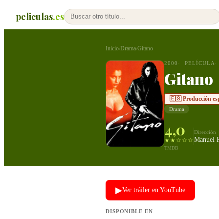
peliculas
.es
Inicio
Drama
Gitano
›
›
2000
PELÍCULA
Gitano
🇪🇸 Producción es
Drama
4,0
Dirección
Manuel P
★★☆☆☆
TMDB
▶
Ver tráiler en YouTube
DISPONIBLE EN