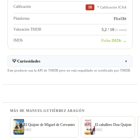
Calificación
18
* Calificación ICAA
Plataforma
FlixOlé
Valoración TMDB
5,2 / 10
(5 votos)
IMDb
Ficha IMDb →
💡 Curiosidades
▼
Este producto usa la API de TMDB pero no está respaldado ni certificado por TMDB.
MÁS DE MANUEL GUTIÉRREZ ARAGÓN
El Quijote de Miguel de Cervantes
El caballero Don Quijote
1992
2002