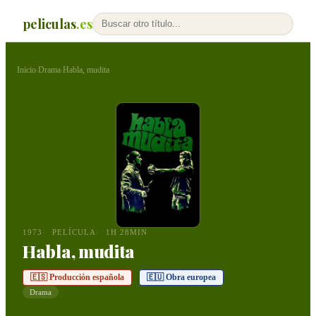
peliculas
.es
Inicio
Drama
Habla, mudita
›
›
1973
PELÍCULA
1H 28MIN
Habla, mudita
🇪🇸 Producción española
🇪🇺 Obra europea
Drama