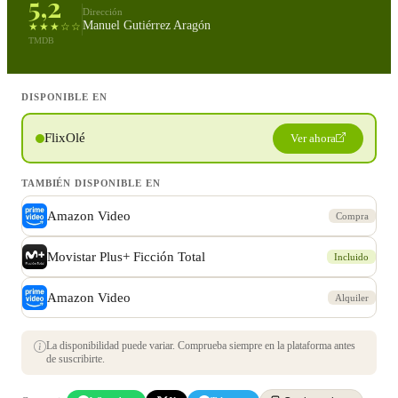
5,2
Dirección
Manuel Gutiérrez Aragón
★★★☆☆
TMDB
DISPONIBLE EN
FlixOlé
Ver ahora
TAMBIÉN DISPONIBLE EN
Amazon Video
Compra
Movistar Plus+ Ficción Total
Incluido
Amazon Video
Alquiler
La disponibilidad puede variar. Comprueba siempre en la plataforma antes
de suscribirte.