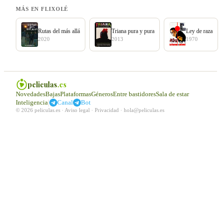
MÁS EN FLIXOLÉ
Rutas del más allá
Triana pura y pura
Ley de raza
2020
2013
1970
peliculas
.es
Novedades
Bajas
Plataformas
Géneros
Entre bastidores
Sala de estar
|
Inteligencia
Canal
Bot
© 2026 peliculas.es ·
Aviso legal
·
Privacidad
·
hola@peliculas.es