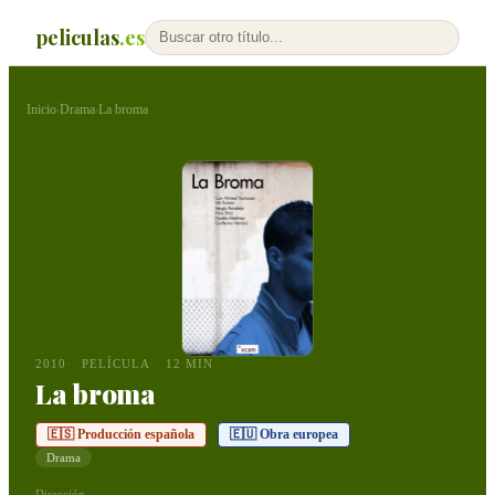
peliculas
.es
Inicio
Drama
La broma
›
›
2010
PELÍCULA
12 MIN
La broma
🇪🇸 Producción española
🇪🇺 Obra europea
Drama
Dirección