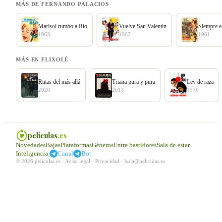
MÁS DE FERNANDO PALACIOS
Marisol rumbo a Río
Vuelve San Valentín
Siempre 
1963
1962
1961
MÁS EN FLIXOLÉ
Rutas del más allá
Triana pura y pura
Ley de raza
2020
2013
1970
peliculas
.es
Novedades
Bajas
Plataformas
Géneros
Entre bastidores
Sala de estar
|
Inteligencia
Canal
Bot
© 2026 peliculas.es ·
Aviso legal
·
Privacidad
·
hola@peliculas.es