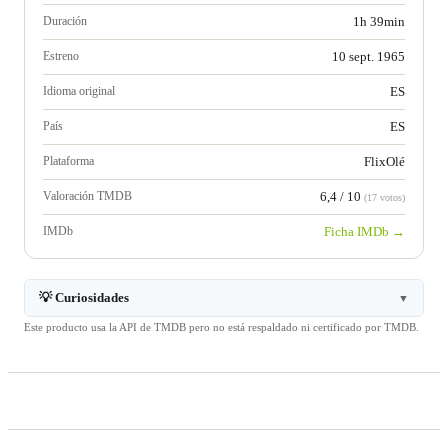
Duración
1h 39min
Estreno
10 sept. 1965
Idioma original
ES
País
ES
Plataforma
FlixOlé
Valoración TMDB
6,4 / 10
(17 votos)
IMDb
Ficha IMDb →
💡 Curiosidades
▼
Este producto usa la API de TMDB pero no está respaldado ni certificado por TMDB.