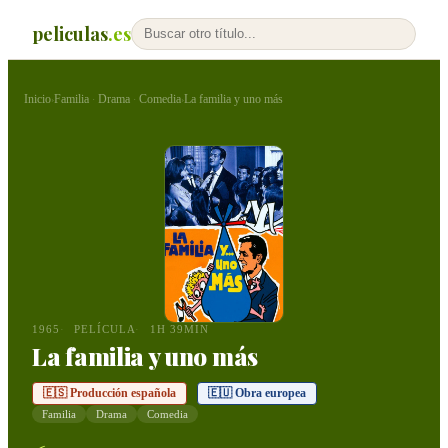
peliculas
.es
Inicio
Familia
Drama
Comedia
La familia y uno más
›
·
·
›
1965
PELÍCULA
1H 39MIN
La familia y uno más
🇪🇸 Producción española
🇪🇺 Obra europea
Familia
Drama
Comedia