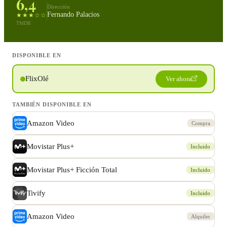
6,4
Dirección
Fernando Palacios
★★★☆☆
TMDB
DISPONIBLE EN
FlixOlé
Ver ahora
TAMBIÉN DISPONIBLE EN
Amazon Video
Compra
Movistar Plus+
Incluido
Movistar Plus+ Ficción Total
Incluido
Tivify
Incluido
Amazon Video
Alquiler