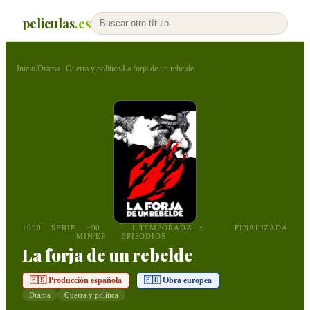
peliculas
.es
Inicio
Drama
Guerra y política
La forja de un rebelde
›
·
›
1990
SERIE
~90
1 TEMPORADA · 6
FINALIZADA
MIN/EP
EPISODIOS
La forja de un rebelde
🇪🇸 Producción española
🇪🇺 Obra europea
Drama
Guerra y política