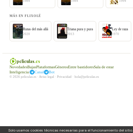
1984
1984
1994
MÁS EN FLIXOLÉ
Rutas del más allá
Triana pura y pura
Ley de raza
2020
2013
1970
peliculas
.es
Novedades
Bajas
Plataformas
Géneros
Entre bastidores
Sala de estar
|
Inteligencia
Canal
Bot
© 2026 peliculas.es ·
Aviso legal
·
Privacidad
·
hola@peliculas.es
Solo usamos cookies técnicas necesarias para el funcionamiento del sitio.