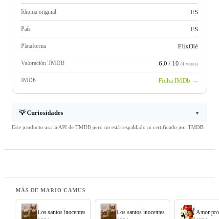
Idioma original
ES
País
ES
Plataforma
FlixOlé
Valoración TMDB
6,0 / 10
(4 votos)
IMDb
Ficha IMDb →
💡 Curiosidades
▼
Este producto usa la API de TMDB pero no está respaldado ni certificado por TMDB.
MÁS DE MARIO CAMUS
Los santos inocentes
Los santos inocentes
Amor pro