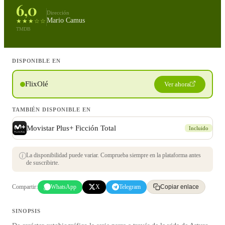
6,0
Dirección
Mario Camus
★★★☆☆
TMDB
DISPONIBLE EN
FlixOlé
Ver ahora
TAMBIÉN DISPONIBLE EN
Movistar Plus+ Ficción Total
Incluido
La disponibilidad puede variar. Comprueba siempre en la plataforma antes
de suscribirte.
Compartir:
WhatsApp
X
Telegram
Copiar enlace
SINOPSIS