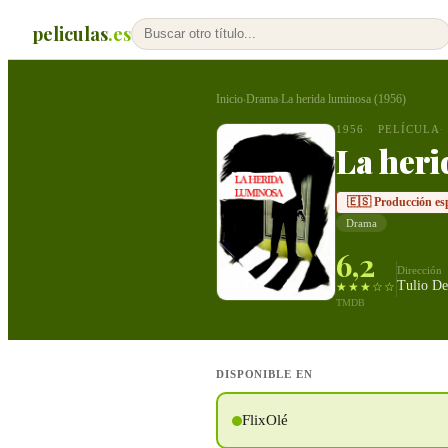
peliculas
.es
Inicio
Drama
La herida luminosa (1956)
›
›
1956
PELÍCULA
La heri
🇪🇸 Producción es
Drama
6,2
Dirección
Tulio De
★★★☆☆
TMDB
DISPONIBLE EN
FlixOlé