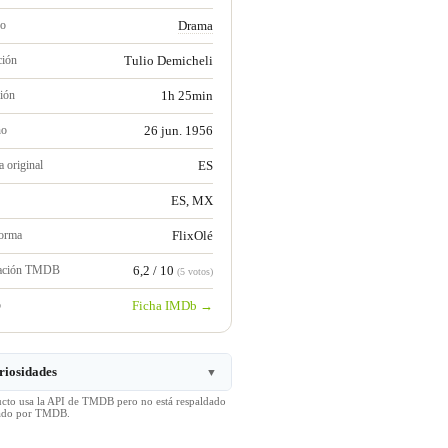
ro
Drama
ción
Tulio Demicheli
ión
1h 25min
no
26 jun. 1956
 original
ES
ES, MX
forma
FlixOlé
ración TMDB
6,2 / 10
(5 votos)
b
Ficha IMDb →
riosidades
▼
ucto usa la API de TMDB pero no está respaldado
icado por TMDB.