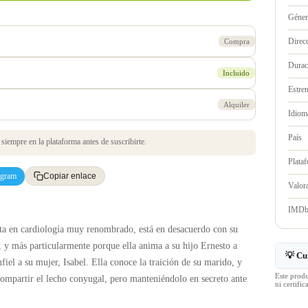
Géne
Direc
Compra
Durac
Incluido
Estre
Alquiler
Idioma
País
iempre en la plataforma antes de suscribirte.
Plata
egram
Copiar enlace
Valo
IMD
sta en cardiología muy renombrado, está en desacuerdo con su
s, y más particularmente porque ella anima a su hijo Ernesto a
💡 Cu
nfiel a su mujer, Isabel. Ella conoce la traición de su marido, y
Este prod
 compartir el lecho conyugal, pero manteniéndolo en secreto ante
ni certif