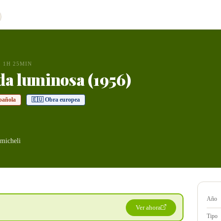
1H 25MIN
da luminosa (1956)
pañola
🇪🇺 Obra europea
micheli
Año
Ver ahora
Tipo