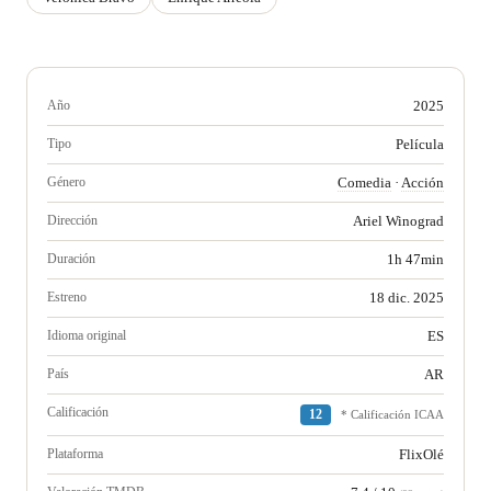
Año
2025
Tipo
Película
Género
Comedia
·
Acción
Dirección
Ariel Winograd
Duración
1h 47min
Estreno
18 dic. 2025
Idioma original
ES
País
AR
Calificación
12
* Calificación ICAA
Plataforma
FlixOlé