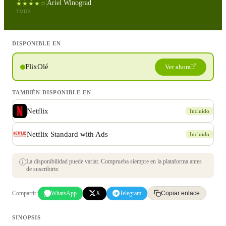
Ariel Winograd
★★★★☆
TMDB
DISPONIBLE EN
FlixOlé
Ver ahora
TAMBIÉN DISPONIBLE EN
Netflix
Incluido
Netflix Standard with Ads
Incluido
La disponibilidad puede variar. Comprueba siempre en la plataforma antes
de suscribirte.
Compartir:
WhatsApp
X
Telegram
Copiar enlace
SINOPSIS