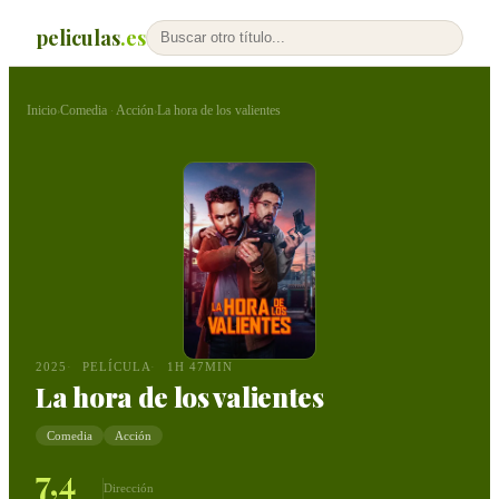
peliculas
.es
Inicio
Comedia
Acción
La hora de los valientes
›
·
›
2025
PELÍCULA
1H 47MIN
La hora de los valientes
Comedia
Acción
7,4
Dirección