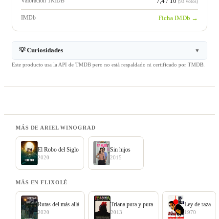
Valoración TMDB
7,4 / 10
(93 votos)
IMDb
Ficha IMDb →
💡 Curiosidades
▼
Este producto usa la API de TMDB pero no está respaldado ni certificado por TMDB.
MÁS DE ARIEL WINOGRAD
El Robo del Siglo
Sin hijos
2020
2015
MÁS EN FLIXOLÉ
Rutas del más allá
Triana pura y pura
Ley de raza
2020
2013
1970