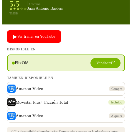
5,5
Dirección
Juan Antonio Bardem
★★★☆☆
TMDB
▶
Ver tráiler en YouTube
DISPONIBLE EN
FlixOlé
Ver ahora
TAMBIÉN DISPONIBLE EN
Amazon Video
Compra
Movistar Plus+ Ficción Total
Incluido
Amazon Video
Alquiler
La disponibilidad puede variar. Comprueba siempre en la plataforma antes