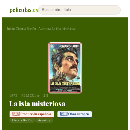
peliculas
.es
Inicio
Ciencia ficción
Aventura
La isla misteriosa
›
·
›
1973
PELÍCULA
2H
La isla misteriosa
🇪🇸 Producción española
🇪🇺 Obra europea
Ciencia ficción
Aventura