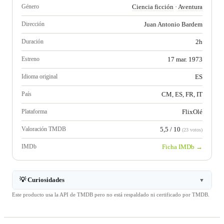
Género
Ciencia ficción
·
Aventura
Dirección
Juan Antonio Bardem
Duración
2h
Estreno
17 mar. 1973
Idioma original
ES
País
CM, ES, FR, IT
Plataforma
FlixOlé
Valoración TMDB
5,5 / 10
(23 votos)
IMDb
Ficha IMDb →
💡 Curiosidades
▼
Este producto usa la API de TMDB pero no está respaldado ni certificado por TMDB.