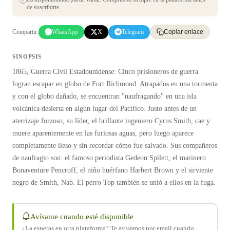
de suscribirte.
Compartir:
WhatsApp
X
Telegram
Copiar enlace
SINOPSIS
1865, Guerra Civil Estadounidense: Cinco prisioneros de guerra
logran escapar en globo de Fort Richmond. Atrapados en una tormenta
y con el globo dañado, se encuentran "naufragando" en una isla
volcánica desierta en algún lugar del Pacífico. Justo antes de un
aterrizaje forzoso, su líder, el brillante ingeniero Cyrus Smith, cae y
muere aparentemente en las furiosas aguas, pero luego aparece
completamente ileso y sin recordar cómo fue salvado. Sus compañeros
de naufragio son: el famoso periodista Gedeon Spilett, el marinero
Bonaventure Pencroff, el niño huérfano Harbert Brown y el sirviente
negro de Smith, Nab. El perro Top también se unió a ellos en la fuga.
Avísame cuando esté disponible
¿La esperas en otra plataforma? Te avisamos por email cuando