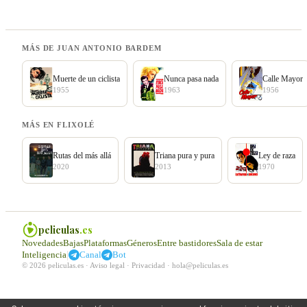
MÁS DE JUAN ANTONIO BARDEM
Muerte de un ciclista
Nunca pasa nada
Calle Mayor
1955
1963
1956
MÁS EN FLIXOLÉ
Rutas del más allá
Triana pura y pura
Ley de raza
2020
2013
1970
peliculas
.es
Novedades
Bajas
Plataformas
Géneros
Entre bastidores
Sala de estar
|
Inteligencia
Canal
Bot
© 2026 peliculas.es ·
Aviso legal
·
Privacidad
·
hola@peliculas.es