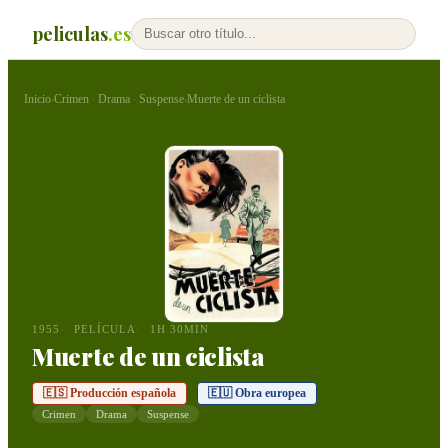
peliculas
.es
Inicio
Crimen
Drama
Suspense
Muerte de un ciclista
›
·
·
›
1955
PELÍCULA
1H 30MIN
Muerte de un ciclista
🇪🇸 Producción española
🇪🇺 Obra europea
Crimen
Drama
Suspense