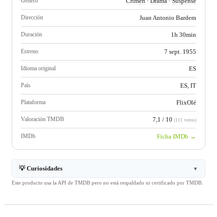
Género
Crimen
·
Drama
·
Suspense
Dirección
Juan Antonio Bardem
Duración
1h 30min
Estreno
7 sept. 1955
Idioma original
ES
País
ES, IT
Plataforma
FlixOlé
Valoración TMDB
7,1 / 10
(111 votos)
IMDb
Ficha IMDb →
💡 Curiosidades
▼
Este producto usa la API de TMDB pero no está respaldado ni certificado por TMDB.