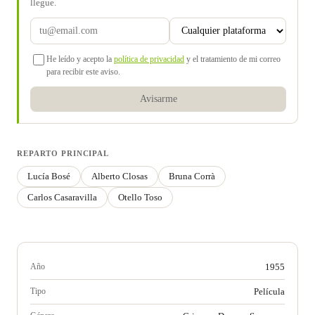
llegue.
He leído y acepto la
política de privacidad
y el tratamiento de mi correo
para recibir este aviso.
Avisarme
REPARTO PRINCIPAL
Lucía Bosé
Alberto Closas
Bruna Corrà
Carlos Casaravilla
Otello Toso
Año
1955
Tipo
Película