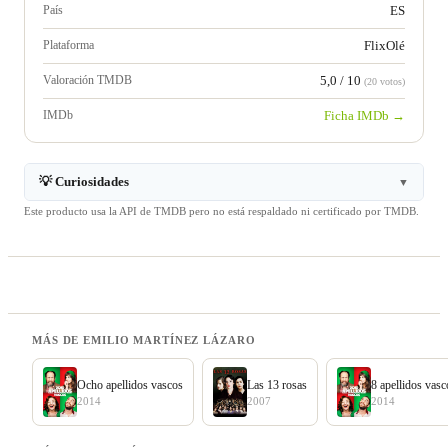
País
ES
Plataforma
FlixOlé
Valoración TMDB
5,0 / 10
(20 votos)
IMDb
Ficha IMDb →
💡 Curiosidades
▼
Este producto usa la API de TMDB pero no está respaldado ni certificado por TMDB.
MÁS DE EMILIO MARTÍNEZ LÁZARO
Ocho apellidos vascos
Las 13 rosas
8 apellidos vasc
2014
2007
2014