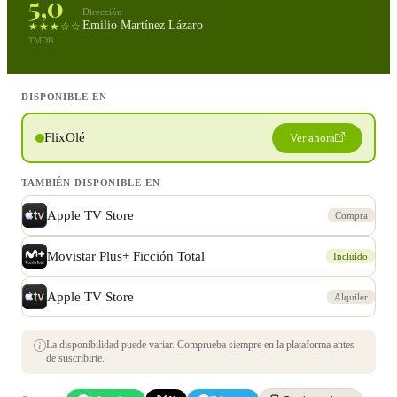
5,0
Dirección
Emilio Martínez Lázaro
★★★☆☆
TMDB
DISPONIBLE EN
FlixOlé
Ver ahora
TAMBIÉN DISPONIBLE EN
Apple TV Store
Compra
Movistar Plus+ Ficción Total
Incluido
Apple TV Store
Alquiler
La disponibilidad puede variar. Comprueba siempre en la plataforma antes
de suscribirte.