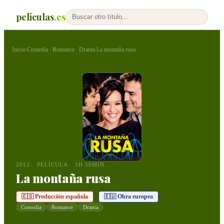
peliculas
.es
Inicio
Comedia
Romance
Drama
La montaña rusa
›
·
·
›
2012
PELÍCULA
1H 50MIN
La montaña rusa
🇪🇸 Producción española
🇪🇺 Obra europea
Comedia
Romance
Drama